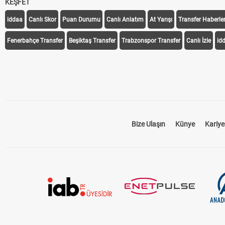
KEŞFET
iddaa
Canlı Skor
Puan Durumu
Canlı Anlatım
At Yarışı
Transfer Haberler
Fenerbahçe Transfer
Beşiktaş Transfer
Trabzonspor Transfer
Canlı İzle
id
Bize Ulaşın
Künye
Kariye