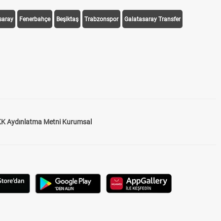
saray
Fenerbahçe
Beşiktaş
Trabzonspor
Galatasaray Transfer
K Aydınlatma Metni Kurumsal