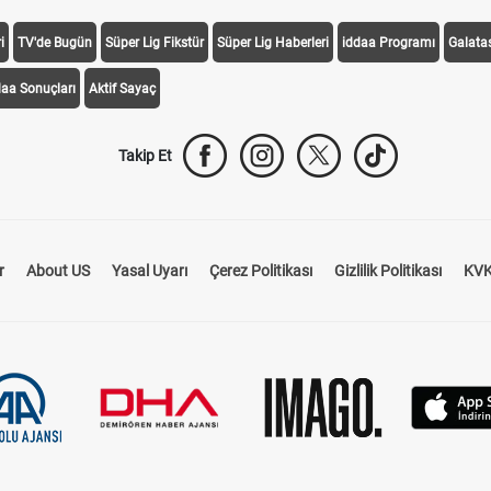
i
TV'de Bugün
Süper Lig Fikstür
Süper Lig Haberleri
iddaa Programı
Galata
daa Sonuçları
Aktif Sayaç
Takip Et
r
About US
Yasal Uyarı
Çerez Politikası
Gizlilik Politikası
KVK