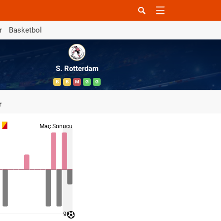
r
Basketbol
S. Rotterdam
B
B
M
G
G
r
Maç Sonucu
90 '