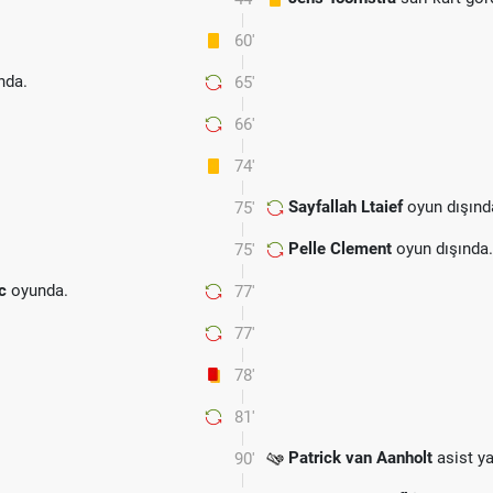
60'
nda.
65'
66'
74'
Sayfallah Ltaief
oyun dışınd
75'
Pelle Clement
oyun dışında
75'
c
oyunda.
77'
77'
78'
81'
Patrick van Aanholt
asist ya
90'