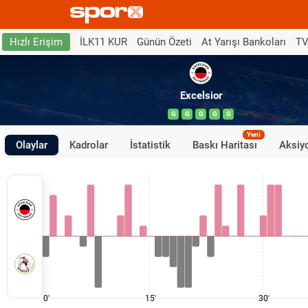
İLK11 KUR
Günün Özeti
At Yarışı Bankoları
TV
Hızlı Erişim
Excelsior
G
G
G
G
G
Yeni
Olaylar
Kadrolar
İstatistik
Baskı Haritası
Aksiyo
0'
15'
30'