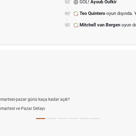
GOL!
Ayoub Oufkir
90'
Teo Quintero
oyun dışında. 
90'
Mitchell van Bergen
oyun dı
90'
umartesi-pazar günü kaça kadar açık?
Cumartesi ve Pazar Detayı