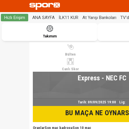
ANA SAYFA
İLK11 KUR
At Yarışı Bankoları
TV'
Hızlı Erişim
Takımım
Bülten
Canlı Skor
Express - NEC FC
Tarih:
09/09/2025 19:00
Lig:
BU MAÇA NE OYNARS
Oranlar
Son maç kadrosu
Son 10 maç