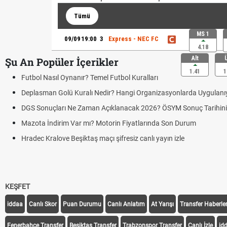
Tümü
MS 1
09/09
19:00
3
Express - NEC FC
4.18
Alt
Şu An Popüler İçerikler
1.41
1
Futbol Nasıl Oynanır? Temel Futbol Kuralları
Deplasman Golü Kuralı Nedir? Hangi Organizasyonlarda Uygulanı
DGS Sonuçları Ne Zaman Açıklanacak 2026? ÖSYM Sonuç Tarihin
Mazota İndirim Var mı? Motorin Fiyatlarında Son Durum
Hradec Kralove Beşiktaş maçı şifresiz canlı yayın izle
KEŞFET
iddaa
Canlı Skor
Puan Durumu
Canlı Anlatım
At Yarışı
Transfer Haberler
Fenerbahçe Transfer
Beşiktaş Transfer
Trabzonspor Transfer
Canlı İzle
id