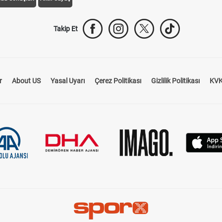
Takip Et
r
About US
Yasal Uyarı
Çerez Politikası
Gizlilik Politikası
KVK