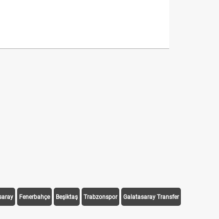
saray
Fenerbahçe
Beşiktaş
Trabzonspor
Galatasaray Transfer