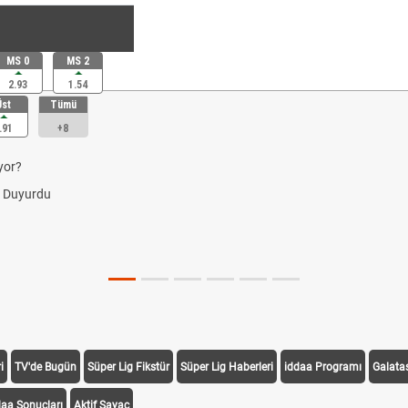
MS 0
MS 2
2.93
1.54
Üst
Tümü
.91
+8
yor?
i Duyurdu
i
TV'de Bugün
Süper Lig Fikstür
Süper Lig Haberleri
iddaa Programı
Galata
daa Sonuçları
Aktif Sayaç