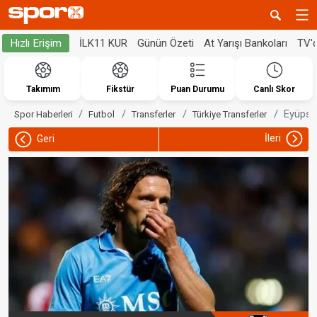
İLK11 KUR
Günün Özeti
At Yarışı Bankoları
TV'
Hızlı Erişim
Takımım
Fikstür
Puan Durumu
Canlı Skor
Eyüpsp
Spor Haberleri
Futbol
Transferler
Türkiye Transferler
İleri
Geri