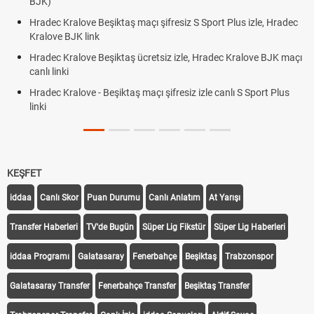
JK)
BJK l
adec Kralove Beşiktaş maçı şifresiz S Sport Plus izle, Hradec
Trive
alove BJK link
Röveş
adec Kralove Beşiktaş ücretsiz izle, Hradec Kralove BJK maçı
Plonj
nlı linki
adec Kralove - Beşiktaş maçı şifresiz izle canlı S Sport Plus
nki
KEŞFET
iddaa
Canlı Skor
Puan Durumu
Canlı Anlatım
At Yarışı
Transfer Haberleri
TV'de Bugün
Süper Lig Fikstür
Süper Lig Haberleri
iddaa Programı
Galatasaray
Fenerbahçe
Beşiktaş
Trabzonspor
Galatasaray Transfer
Fenerbahçe Transfer
Beşiktaş Transfer