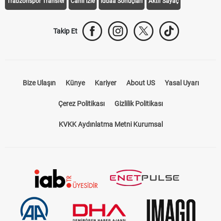
Trabzonspor Transfer
Canlı İzle
iddaa Sonuçları
Aktif Sayaç
Takip Et
Bize Ulaşın
Künye
Kariyer
About US
Yasal Uyarı
Çerez Politikası
Gizlilik Politikası
KVKK Aydınlatma Metni Kurumsal