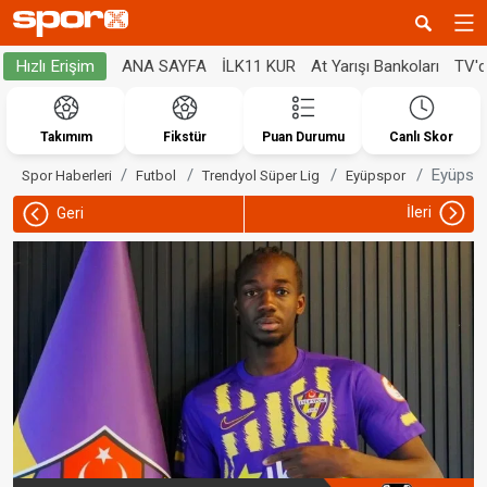
ANA SAYFA
İLK11 KUR
At Yarışı Bankoları
TV'
Hızlı Erişim
Takımım
Fikstür
Puan Durumu
Canlı Skor
Eyüpspo
Spor Haberleri
Futbol
Trendyol Süper Lig
Eyüpspor
İleri
Geri