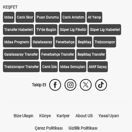
KEŞFET
iddaa
Canlı Skor
Puan Durumu
Canlı Anlatım
At Yarışı
Transfer Haberleri
TV'de Bugün
Süper Lig Fikstür
Süper Lig Haberleri
iddaa Programı
Galatasaray
Fenerbahçe
Beşiktaş
Trabzonspor
Galatasaray Transfer
Fenerbahçe Transfer
Beşiktaş Transfer
Trabzonspor Transfer
Canlı İzle
iddaa Sonuçları
Aktif Sayaç
Takip Et
Bize Ulaşın
Künye
Kariyer
About US
Yasal Uyarı
Çerez Politikası
Gizlilik Politikası