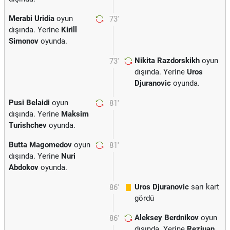
Merabi Uridia
oyun
73'
dışında. Yerine
Kirill
Simonov
oyunda.
Nikita Razdorskikh
oyun
73'
dışında. Yerine
Uros
Djuranovic
oyunda.
Pusi Belaidi
oyun
81'
dışında. Yerine
Maksim
Turishchev
oyunda.
Butta Magomedov
oyun
81'
dışında. Yerine
Nuri
Abdokov
oyunda.
Uros Djuranovic
sarı kart
86'
gördü
Aleksey Berdnikov
oyun
86'
dışında. Yerine
Reziuan