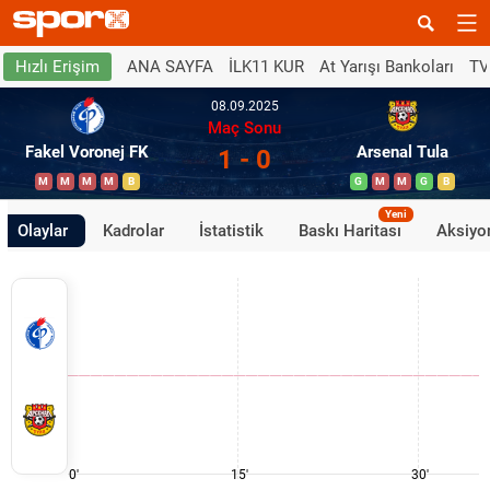
ANA SAYFA
İLK11 KUR
At Yarışı Bankoları
TV
Hızlı Erişim
08.09.2025
Maç Sonu
Fakel Voronej FK
Arsenal Tula
1 - 0
M
M
M
M
B
G
M
M
G
B
Yeni
Olaylar
Kadrolar
İstatistik
Baskı Haritası
Aksiyon
0'
15'
30'