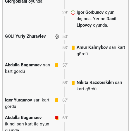
Giorgobiani
oyunda.
Igor Gorbunov
oyun
29'
dışında. Yerine
Danil
Lipovoy
oyunda.
GOL!
Yuriy Zhuravlev
50'
Amur Kalmykov
sarı kart
53'
gördü
Abdulla Bagamaev
sarı
57'
kart gördü
Nikita Razdorskikh
sarı
58'
kart gördü
Igor Yurganov
sarı kart
67'
gördü
Abdulla Bagamaev
69'
ikinci sarı kart ile oyun
dışında.