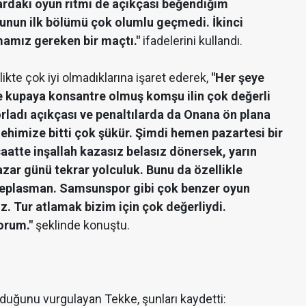
ardaki oyun ritmi de açıkçası beğendiğim
yunun ilk bölümü çok olumlu geçmedi. İkinci
amız gereken bir maçtı."
ifadelerini kullandı.
likte çok iyi olmadıklarına işaret ederek,
"Her şeye
 kupaya konsantre olmuş komşu ilin çok değerli
ladı açıkçası ve penaltılarda da Onana ön plana
 lehimize bitti çok şükür. Şimdi hemen pazartesi bir
atte inşallah kazasız belasız dönersek, yarın
zar günü tekrar yolculuk. Bunu da özellikle
 deplasman. Samsunspor gibi çok benzer oyun
ız. Tur atlamak bizim için çok değerliydi.
orum."
şeklinde konuştu.
lduğunu vurgulayan Tekke, şunları kaydetti: