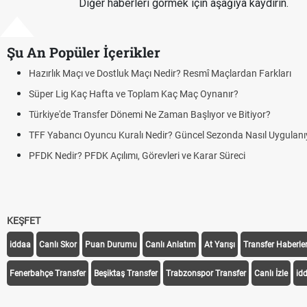
Diğer haberleri görmek için aşağıya kaydırın.
Şu An Popüler İçerikler
çı Nedir? Resmî Maçlardan Farkları
plam Kaç Maç Oynanır?
 Ne Zaman Başlıyor ve Bitiyor?
Nedir? Güncel Sezonda Nasıl Uygulanıyor?
örevleri ve Karar Süreci
KEŞFET
iddaa
Canlı Skor
Puan Durumu
Canlı Anlatım
At Yarışı
Transfer Haberler
Fenerbahçe Transfer
Beşiktaş Transfer
Trabzonspor Transfer
Canlı İzle
id