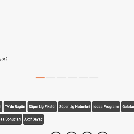
i
TV'de Bugün
Süper Lig Fikstür
Süper Lig Haberleri
iddaa Programı
Galata
daa Sonuçları
Aktif Sayaç