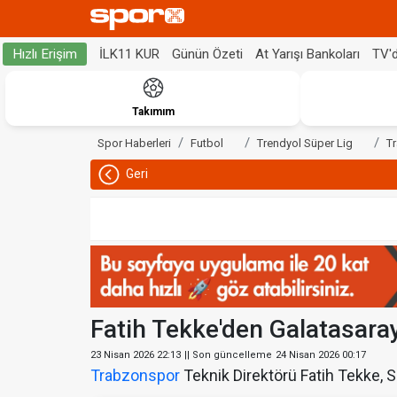
İLK11 KUR
Günün Özeti
At Yarışı Bankoları
TV'
Hızlı Erişim
Takımım
Spor Haberleri
Futbol
Trendyol Süper Lig
T
Geri
Fatih Tekke'den Galatasaray
23 Nisan 2026 22:13
|| Son güncelleme
24 Nisan 2026 00:17
Trabzonspor
Teknik Direktörü Fatih Tekke,