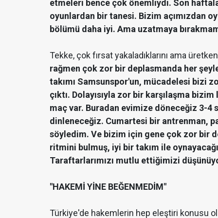
etmeleri bence çok önemliydi. Son haftal
oyunlardan bir tanesi. Bizim açımızdan o
bölümü daha iyi. Ama uzatmaya bırakmam
Tekke, çok fırsat yakaladıklarını ama üretken
rağmen çok zor bir deplasmanda her şeyle
takımı Samsunspor'un, mücadelesi bizi zor
çıktı. Dolayısıyla zor bir karşılaşma bizim
maç var. Buradan evimize döneceğiz 3-4 sa
dinleneceğiz. Cumartesi bir antrenman, pa
söyledim. Ve bizim için gene çok zor bir
ritmini bulmuş, iyi bir takım ile oynayacağ
Taraftarlarımızı mutlu ettiğimizi düşünüy
"HAKEMİ YİNE BEĞENMEDİM"
Türkiye'de hakemlerin hep eleştiri konusu o