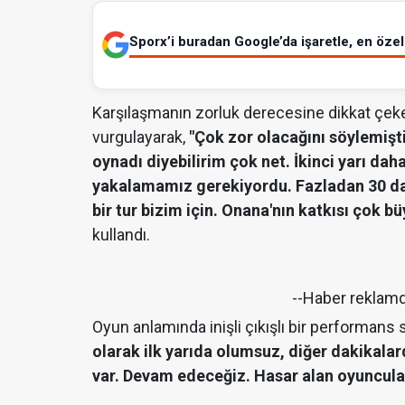
Sporx’i buradan Google’da işaretle, en özel 
Karşılaşmanın zorluk derecesine dikkat çeken
vurgulayarak,
"Çok zor olacağını söylemişti
oynadı diyebilirim çok net. İkinci yarı dah
yakalamamız gerekiyordu. Fazladan 30 dak
bir tur bizim için. Onana'nın katkısı çok b
kullandı.
--Haber reklam
Oyun anlamında inişli çıkışlı bir performans 
olarak ilk yarıda olumsuz, diğer dakikala
var. Devam edeceğiz. Hasar alan oyuncul