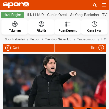
İLK11 KUR
Günün Özeti
At Yarışı Bankoları
TV'
Hızlı Erişim
Takımım
Fikstür
Puan Durumu
Canlı Skor
Fati
Spor Haberleri
Futbol
Trendyol Süper Lig
Trabzonspor
İleri
Geri