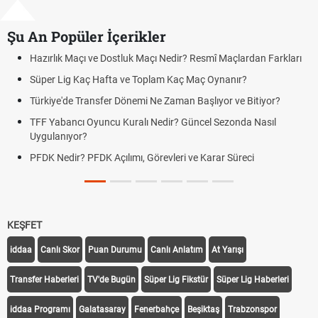
Şu An Popüler İçerikler
mî Maçlardan Farkları
Puan Durumunda AG, OM ve Diğer Kısaltmal
 Oynanır?
Skor Ne Demek? Sporda Skor ve Sonuç Kavr
lıyor ve Bitiyor?
Futbol Nasıl Oynanır? Temel Futbol Kuralları
l Sezonda Nasıl
Deplasman Golü Kuralı Nedir? Hangi Organ
Uygulanıyor?
arar Süreci
DGS Sonuçları Ne Zaman Açıklanacak 202
Tarihini Duyurdu
KEŞFET
iddaa
Canlı Skor
Puan Durumu
Canlı Anlatım
At Yarışı
Transfer Haberleri
TV'de Bugün
Süper Lig Fikstür
Süper Lig Haberleri