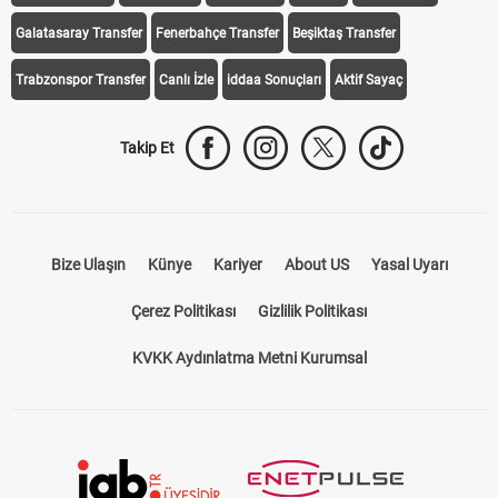
iddaa Programı
Galatasaray
Fenerbahçe
Beşiktaş
Trabzonspor
Galatasaray Transfer
Fenerbahçe Transfer
Beşiktaş Transfer
Trabzonspor Transfer
Canlı İzle
iddaa Sonuçları
Aktif Sayaç
Takip Et
Bize Ulaşın
Künye
Kariyer
About US
Yasal Uyarı
Çerez Politikası
Gizlilik Politikası
KVKK Aydınlatma Metni Kurumsal