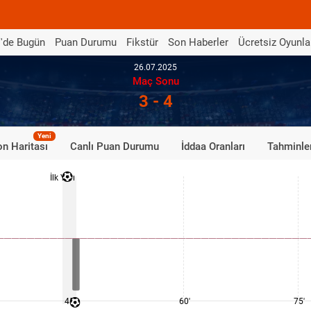
'de Bugün
Puan Durumu
Fikstür
Son Haberler
Ücretsiz Oyunla
26.07.2025
Maç Sonu
3 - 4
Yeni
n Haritası
Canlı Puan Durumu
İddaa Oranları
Tahminle
İlk Yarı
45'
60'
75'