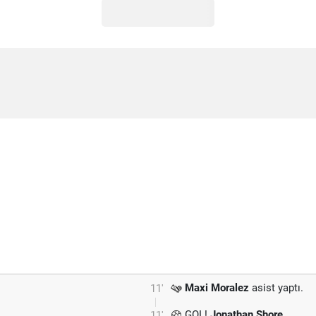
Maxi Moralez
asist yaptı.
11'
GOL!
Jonathan Shore
11'