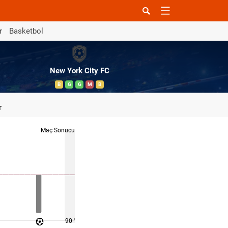
r
Basketbol
New York City FC
B
G
G
M
B
r
Maç Sonucu
90 '