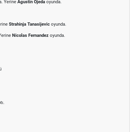
a. Yerine
Agustin Ojeda
oyunda.
erine
Strahinja Tanasijevic
oyunda.
Yerine
Nicolas Fernandez
oyunda.
ü
tı.