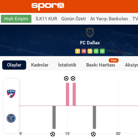
İLK11 KUR
Günün Özeti
At Yarışı Bankoları
TV
Hızlı Erişim
FC Dallas
B
M
B
G
G
Yeni
Olaylar
Kadrolar
İstatistik
Baskı Haritası
Aksiyo
0'
15'
30'