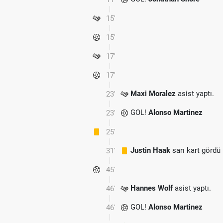
15'
15'
17'
17'
Maxi Moralez
asist yaptı.
23'
GOL!
Alonso Martinez
23'
25'
Justin Haak
sarı kart gördü
31'
45'
Hannes Wolf
asist yaptı.
46'
GOL!
Alonso Martinez
46'