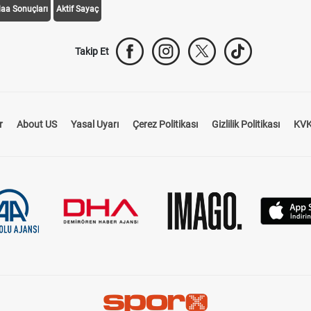
daa Sonuçları
Aktif Sayaç
Takip Et
r
About US
Yasal Uyarı
Çerez Politikası
Gizlilik Politikası
KVK