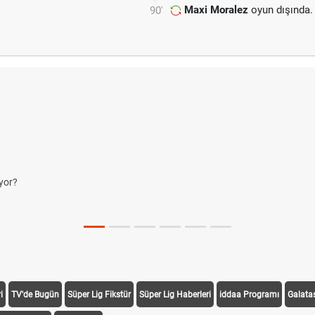
Maxi Moralez
oyun dışında.
90'
i
TV'de Bugün
Süper Lig Fikstür
Süper Lig Haberleri
iddaa Programı
Galata