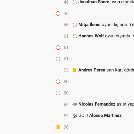
Jonathan Shore
oyun dışınd
46'
46'
Mitja Ilenic
oyun dışında. Y
46'
Hannes Wolf
oyun dışında. 
61'
61'
.
61'
Andres Perea
sarı kart görd
73'
80'
80'
Nicolas Fernandez
asist yap
84'
GOL!
Alonso Martinez
84'
90'