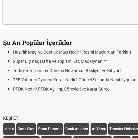
Şu An Popüler İçerikler
lık Maçı ve Dostluk Maçı Nedir? Resmî Maçlardan Farkları
r Lig Kaç Hafta ve Toplam Kaç Maç Oynanır?
ye'de Transfer Dönemi Ne Zaman Başlıyor ve Bitiyor?
Yabancı Oyuncu Kuralı Nedir? Güncel Sezonda Nasıl Uygulanıyor?
Nedir? PFDK Açılımı, Görevleri ve Karar Süreci
KEŞFET
iddaa
Canlı Skor
Puan Durumu
Canlı Anlatım
At Yarışı
Transfer Haberler