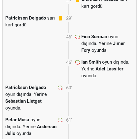
kart gördü
Patrickson Delgado
sarı
29'
kart gördü
Finn Surman
oyun
46'
dışında. Yerine
Jimer
Fory
oyunda.
Ian Smith
oyun dışında.
46'
Yerine
Ariel Lassiter
oyunda.
Patrickson Delgado
60'
oyun dışında. Yerine
Sebastian Lletget
oyunda.
Petar Musa
oyun
61'
dışında. Yerine
Anderson
Julio
oyunda.