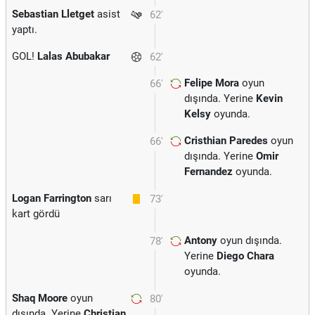
Sebastian Lletget
asist
62'
yaptı.
GOL!
Lalas Abubakar
62'
Felipe Mora
oyun
66'
dışında. Yerine
Kevin
Kelsy
oyunda.
Cristhian Paredes
oyun
66'
dışında. Yerine
Omir
Fernandez
oyunda.
Logan Farrington
sarı
73'
kart gördü
Antony
oyun dışında.
78'
Yerine
Diego Chara
oyunda.
Shaq Moore
oyun
80'
dışında. Yerine
Christian