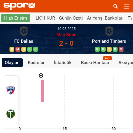
İLK11 KUR
Günün Özeti
At Yarışı Bankoları
TV
Hızlı Erişim
10.08.2025
Maç Sonu
FC Dallas
Portland Timbers
2 - 0
B
M
B
G
G
G
G
B
G
M
Yeni
Olaylar
Kadrolar
İstatistik
Baskı Haritası
Aksiyon
0'
15'
30'