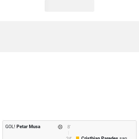
GOL!
Petar Musa
8'
Cristhian Paredes
sarı
24'