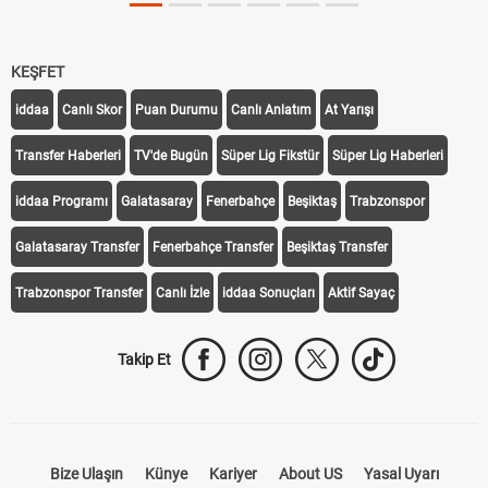
KEŞFET
iddaa
Canlı Skor
Puan Durumu
Canlı Anlatım
At Yarışı
Transfer Haberleri
TV'de Bugün
Süper Lig Fikstür
Süper Lig Haberleri
iddaa Programı
Galatasaray
Fenerbahçe
Beşiktaş
Trabzonspor
Galatasaray Transfer
Fenerbahçe Transfer
Beşiktaş Transfer
Trabzonspor Transfer
Canlı İzle
iddaa Sonuçları
Aktif Sayaç
Takip Et