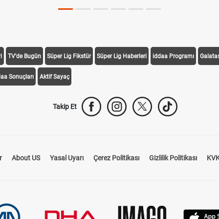
i
TV'de Bugün
Süper Lig Fikstür
Süper Lig Haberleri
iddaa Programı
Galata
daa Sonuçları
Aktif Sayaç
Takip Et
r
About US
Yasal Uyarı
Çerez Politikası
Gizlilik Politikası
KVK