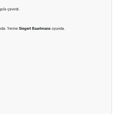
gole çevirdi.
nda. Yerine
Siegert Baartmans
oyunda.