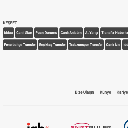
KEŞFET
iddaa
Canlı Skor
Puan Durumu
Canlı Anlatım
At Yarışı
Transfer Haberler
Fenerbahçe Transfer
Beşiktaş Transfer
Trabzonspor Transfer
Canlı İzle
id
Bize Ulaşın
Künye
Kariye