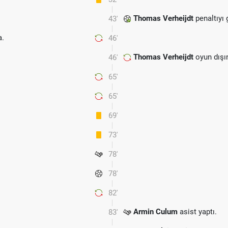
Thomas Verheijdt
penaltıyı 
43'
.
46'
Thomas Verheijdt
oyun dışı
46'
65'
65'
69'
73'
78'
78'
.
82'
Armin Culum
asist yaptı.
83'