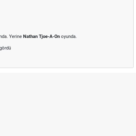
nda. Yerine
Nathan Tjoe-A-On
oyunda.
 gördü
Hradec Kralove Beş
Hradec Kralove Beş
Hradec Kralove - Be
Hradec Kralove - Be
Hradec Kralove Beş