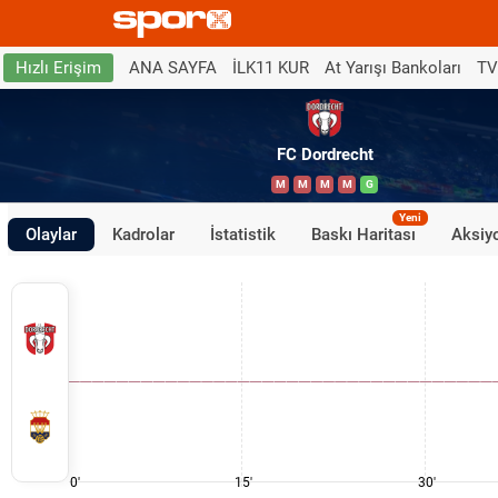
ANA SAYFA
İLK11 KUR
At Yarışı Bankoları
TV
Hızlı Erişim
FC Dordrecht
M
M
M
M
G
Yeni
Olaylar
Kadrolar
İstatistik
Baskı Haritası
Aksiyo
0'
15'
30'