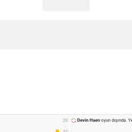
Devin Haen
oyun dışında. Y
25'
32'