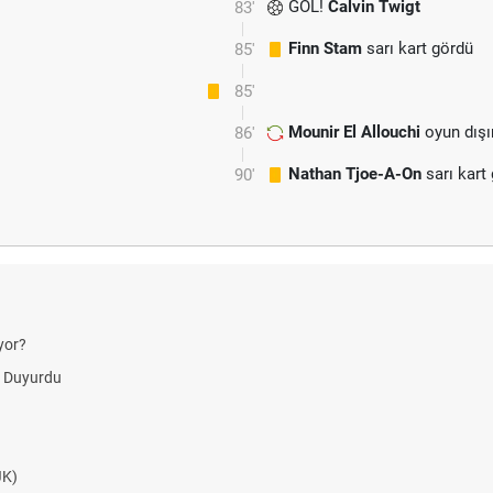
GOL!
Calvin Twigt
83'
Finn Stam
sarı kart gördü
85'
85'
Mounir El Allouchi
oyun dışı
86'
Nathan Tjoe-A-On
sarı kart
90'