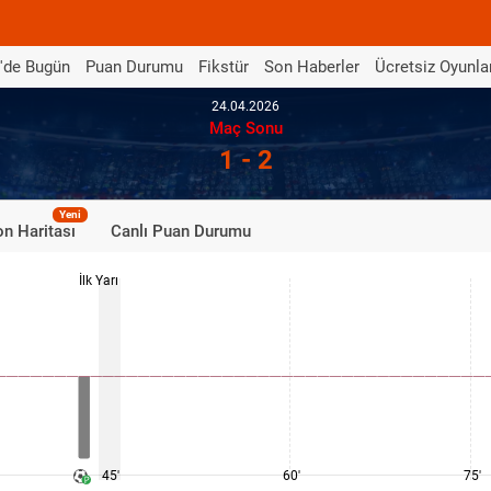
'de Bugün
Puan Durumu
Fikstür
Son Haberler
Ücretsiz Oyunla
24.04.2026
Maç Sonu
1 - 2
Yeni
n Haritası
Canlı Puan Durumu
İlk Yarı
45'
60'
75'