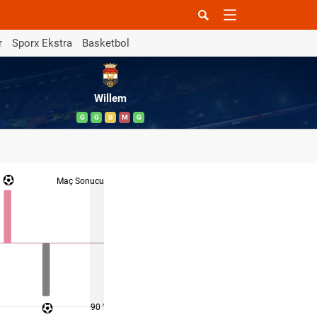
r
Sporx Ekstra
Basketbol
Willem
G
G
B
M
G
Maç Sonucu
90 '