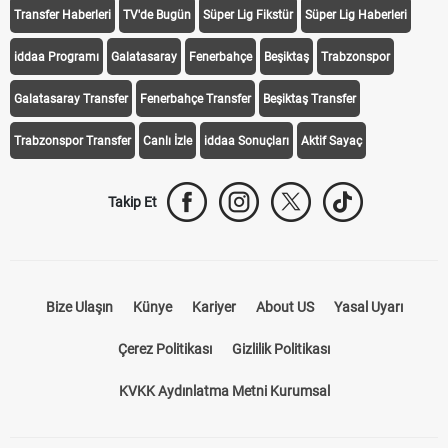
Transfer Haberleri
TV'de Bugün
Süper Lig Fikstür
Süper Lig Haberleri
iddaa Programı
Galatasaray
Fenerbahçe
Beşiktaş
Trabzonspor
Galatasaray Transfer
Fenerbahçe Transfer
Beşiktaş Transfer
Trabzonspor Transfer
Canlı İzle
iddaa Sonuçları
Aktif Sayaç
Takip Et
Bize Ulaşın
Künye
Kariyer
About US
Yasal Uyarı
Çerez Politikası
Gizlilik Politikası
KVKK Aydınlatma Metni Kurumsal