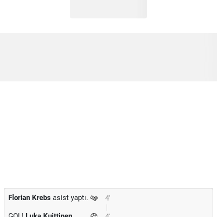
Florian Krebs
asist yaptı.
4'
GOL!
Luka Kuittinen
4'