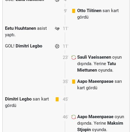
Otto Tiitinen
sarı kart
9'
gördü
Eetu Huuhtanen
asist
11'
yaptı.
GOL!
Dimitri Legbo
11'
Sauli Vaeisaenen
oyun
23'
dışında. Yerine
Tatu
Miettunen
oyunda.
Aapo Maeenpaeae
sarı
35'
kart gördü
Dimitri Legbo
sarı kart
45'
gördü
Aapo Maeenpaeae
oyun
46'
dışında. Yerine
Maksim
Stjopin
oyunda.