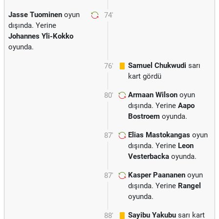
Jasse Tuominen
oyun
74'
dışında. Yerine
Johannes Yli-Kokko
oyunda.
Samuel Chukwudi
sarı
76'
kart gördü
Armaan Wilson
oyun
80'
dışında. Yerine
Aapo
Bostroem
oyunda.
Elias Mastokangas
oyun
87'
dışında. Yerine
Leon
Vesterbacka
oyunda.
Kasper Paananen
oyun
87'
dışında. Yerine
Rangel
oyunda.
Sayibu Yakubu
sarı kart
88'