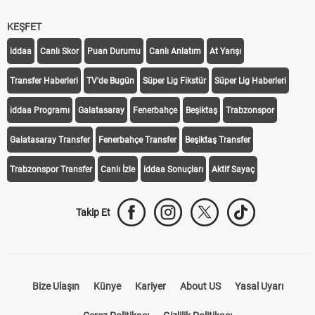
KEŞFET
iddaa
Canlı Skor
Puan Durumu
Canlı Anlatım
At Yarışı
Transfer Haberleri
TV'de Bugün
Süper Lig Fikstür
Süper Lig Haberleri
iddaa Programı
Galatasaray
Fenerbahçe
Beşiktaş
Trabzonspor
Galatasaray Transfer
Fenerbahçe Transfer
Beşiktaş Transfer
Trabzonspor Transfer
Canlı İzle
iddaa Sonuçları
Aktif Sayaç
Takip Et
Bize Ulaşın
Künye
Kariyer
About US
Yasal Uyarı