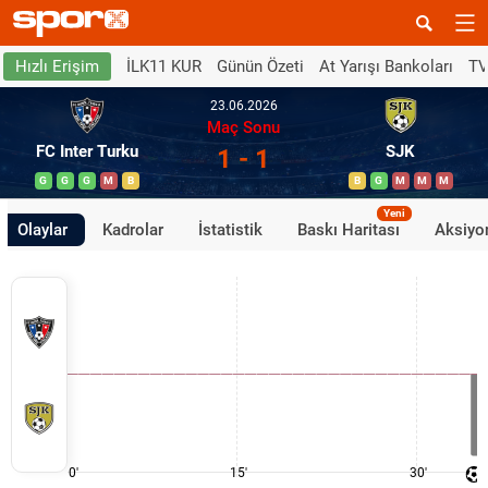
İLK11 KUR
Günün Özeti
At Yarışı Bankoları
TV
Hızlı Erişim
23.06.2026
Maç Sonu
FC Inter Turku
SJK
1 - 1
G
G
G
M
B
B
G
M
M
M
Yeni
Olaylar
Kadrolar
İstatistik
Baskı Haritası
Aksiyon
0'
15'
30'