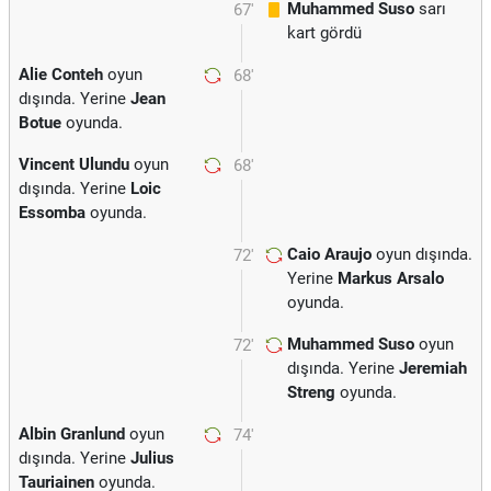
Muhammed Suso
sarı
67'
kart gördü
Alie Conteh
oyun
68'
dışında. Yerine
Jean
Botue
oyunda.
Vincent Ulundu
oyun
68'
dışında. Yerine
Loic
Essomba
oyunda.
Caio Araujo
oyun dışında.
72'
Yerine
Markus Arsalo
oyunda.
Muhammed Suso
oyun
72'
dışında. Yerine
Jeremiah
Streng
oyunda.
Albin Granlund
oyun
74'
dışında. Yerine
Julius
Tauriainen
oyunda.