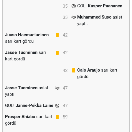
GOL!
Kasper Paananen
35'
Muhammed Suso
asist
35'
yaptı.
Juuso Haemaelaeinen
42'
sarı kart gördü
Jasse Tuominen
sarı
42'
kart gördü
Caio Araujo
sarı kart
42'
gördü
Jasse Tuominen
asist
47'
yaptı.
GOL!
Janne-Pekka Laine
47'
Prosper Ahiabu
sarı kart
59'
gördü