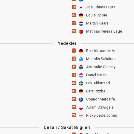
Joel Chima Fujita
16
Louis Oppie
23
Martijn Kaars
19
Mathias Pereira Lage
28
Yedekler
Ben Alexander Voll
1
Manolis Saliakas
2
Abdoulie Ceesay
9
Danel Sinani
10
Erik Ahlstrand
20
Lars Ritzka
21
Connor Metcalfe
24
Adam Dzwigala
25
Ricky-Jade Jones
26
Cezalı / Sakat Bilgileri