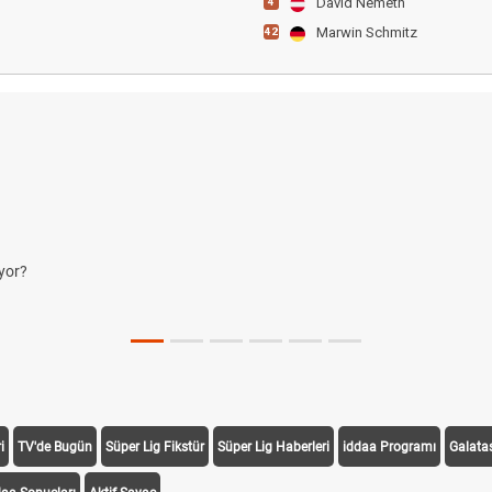
David Nemeth
4
Marwin Schmitz
42
i
TV'de Bugün
Süper Lig Fikstür
Süper Lig Haberleri
iddaa Programı
Galata