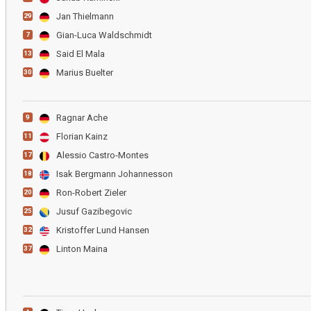
Jan Thielmann
29
Gian-Luca Waldschmidt
7
Said El Mala
13
Marius Buelter
30
Ragnar Ache
9
Florian Kainz
11
Alessio Castro-Montes
17
Isak Bergmann Johannesson
18
Ron-Robert Zieler
20
Jusuf Gazibegovic
25
Kristoffer Lund Hansen
32
Linton Maina
37