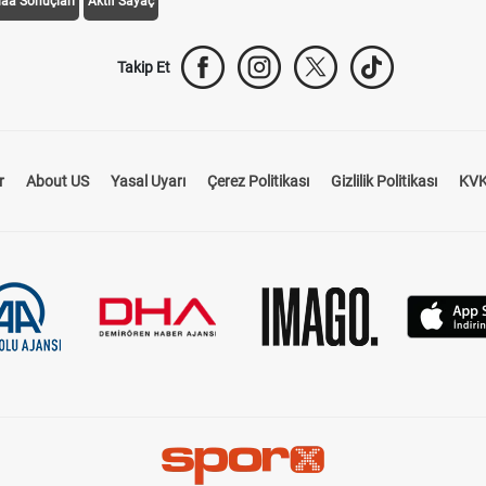
daa Sonuçları
Aktif Sayaç
Takip Et
r
About US
Yasal Uyarı
Çerez Politikası
Gizlilik Politikası
KVK