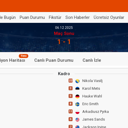
de Bugün
Puan Durumu
Fikstür
Son Haberler
Ücretsiz Oyunlar
06.12.2025
Maç Sonu
1 - 1
Yeni
iyon Haritası
Canlı Puan Durumu
Canlı İzle
Kadro
Nikola Vasilj
22
Karol Mets
3
Hauke Wahl
5
Eric Smith
8
Arkadiusz Pyrka
11
James Sands
6
Jackson Irvine
7