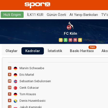
İLK11 KUR
Günün Özeti
At Yarışı Bankoları
TV'
Hızlı Erişim
FC Köln
B
G
M
M
B
Yeni
Olaylar
Kadrolar
İstatistik
Baskı Haritası
Aks
Marvin Schwaebe
1
Eric Martel
6
Sebastian Sebulonsen
28
Cenk Ozkacar
39
Tom Krauss
5
Denis Huseinbasic
8
Jakub Kaminski
16