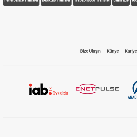
Fenerbahçe Transfer
Beşiktaş Transfer
Trabzonspor Transfer
Canlı İzle
id
Bize Ulaşın
Künye
Kariye