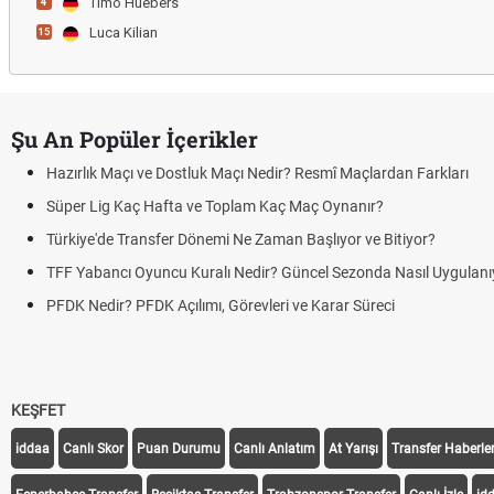
Timo Huebers
4
Luca Kilian
15
Şu An Popüler İçerikler
Maçı ve Dostluk Maçı Nedir? Resmî Maçlardan Farkları
 Kaç Hafta ve Toplam Kaç Maç Oynanır?
e Transfer Dönemi Ne Zaman Başlıyor ve Bitiyor?
cı Oyuncu Kuralı Nedir? Güncel Sezonda Nasıl Uygulanıyor?
r? PFDK Açılımı, Görevleri ve Karar Süreci
KEŞFET
iddaa
Canlı Skor
Puan Durumu
Canlı Anlatım
At Yarışı
Transfer Haberler