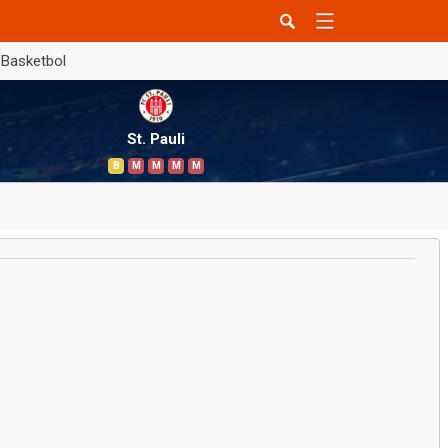
Basketbol
St. Pauli
B
M
M
M
M