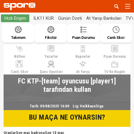
İLK11 KUR
Günün Özeti
At Yarışı Bankoları
TV'
Hızlı Erişim
Takımım
Fikstür
Puan Durumu
Canlı Skor
Bülten
Yazarlar
Kuponlar
Puan Durumu
Canlı Skor
Şans Oyunları
At Yarışı
Tv'de Bugün
FC KTP-[team] oyuncusu [player1]
tarafından kullan
Tarih:
09/08/2025 16:00
Lig:
Veikkausliiga
BU MAÇA NE OYNARSIN?
Oranlar
Son maç kadrosu
Son 10 maç