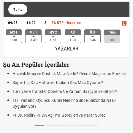
Tümü
09/08
16:00
2
FC KTP - Kuopion
MS 1
MS 0
MS 2
Alt
Üst
Tümü
3.48
3.43
1.63
1.96
1.46
+65
YAZARLAR
Şu An Popüler İçerikler
Hazırlık Maçı ve Dostluk Maçı Nedir? Resmî Maçlardan Farkları
Süper Lig Kaç Hafta ve Toplam Kaç Maç Oynanır?
Türkiye'de Transfer Dönemi Ne Zaman Başlıyor ve Bitiyor?
TFF Yabancı Oyuncu Kuralı Nedir? Güncel Sezonda Nasıl
Uygulanıyor?
PFDK Nedir? PFDK Açılımı, Görevleri ve Karar Süreci