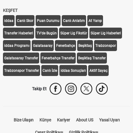
KEŞFET
iddaa
Canlı Skor
Puan Durumu
Canlı Anlatım
At Yarışı
Transfer Haberleri
TV'de Bugün
Süper Lig Fikstür
Süper Lig Haberleri
iddaa Programı
Galatasaray
Fenerbahçe
Beşiktaş
Trabzonspor
Galatasaray Transfer
Fenerbahçe Transfer
Beşiktaş Transfer
Trabzonspor Transfer
Canlı İzle
iddaa Sonuçları
Aktif Sayaç
Takip Et
Bize Ulaşın
Künye
Kariyer
About US
Yasal Uyarı
Çerez Politikası
Gizlilik Politikası