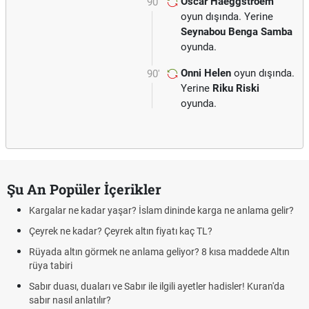
Oscar Haeggstroem
90'
oyun dışında. Yerine
Seynabou Benga Samba
oyunda.
Onni Helen
oyun dışında.
90'
Yerine
Riku Riski
oyunda.
Şu An Popüler İçerikler
Kargalar ne kadar yaşar? İslam dininde karga ne anlama gelir?
Çeyrek ne kadar? Çeyrek altın fiyatı kaç TL?
Rüyada altın görmek ne anlama geliyor? 8 kısa maddede Altın
rüya tabiri
Sabır duası, duaları ve Sabır ile ilgili ayetler hadisler! Kuran'da
sabır nasıl anlatılır?