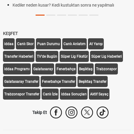
Kediler neden kusar? Kedi kustuktan sonra ne yapılmalı
KEŞFET
iddaa
Canlı Skor
Puan Durumu
Canlı Anlatım
At Yarışı
Transfer Haberleri
TV'de Bugün
Süper Lig Fikstür
Süper Lig Haberleri
iddaa Programı
Galatasaray
Fenerbahçe
Beşiktaş
Trabzonspor
Galatasaray Transfer
Fenerbahçe Transfer
Beşiktaş Transfer
Trabzonspor Transfer
Canlı İzle
iddaa Sonuçları
Aktif Sayaç
Takip Et