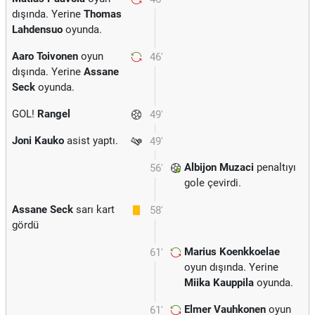
dışında. Yerine
Thomas
Lahdensuo
oyunda.
Aaro Toivonen
oyun
46'
dışında. Yerine
Assane
Seck
oyunda.
GOL!
Rangel
49'
Joni Kauko
asist yaptı.
49'
Albijon Muzaci
penaltıyı
56'
gole çevirdi.
Assane Seck
sarı kart
58'
gördü
Marius Koenkkoelae
61'
oyun dışında. Yerine
Miika Kauppila
oyunda.
Elmer Vauhkonen
oyun
61'