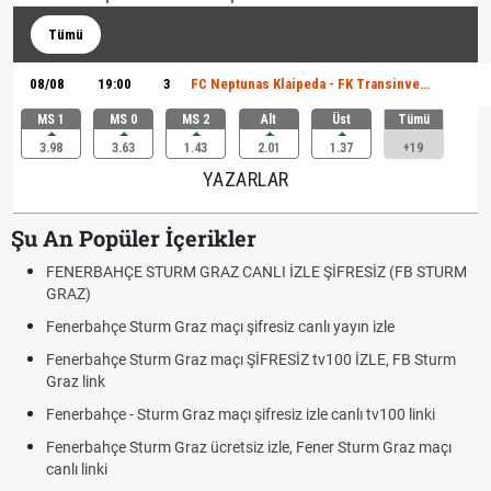
Tümü
08/08
19:00
3
FC Neptunas Klaipeda - FK Transinvest
MS 1
MS 0
MS 2
Alt
Üst
Tümü
3.98
3.63
1.43
2.01
1.37
+19
YAZARLAR
Şu An Popüler İçerikler
FENERBAHÇE STURM GRAZ CANLI İZLE ŞİFRESİZ (FB STURM
GRAZ)
Fenerbahçe Sturm Graz maçı şifresiz canlı yayın izle
Fenerbahçe Sturm Graz maçı ŞİFRESİZ tv100 İZLE, FB Sturm
Graz link
Fenerbahçe - Sturm Graz maçı şifresiz izle canlı tv100 linki
Fenerbahçe Sturm Graz ücretsiz izle, Fener Sturm Graz maçı
canlı linki