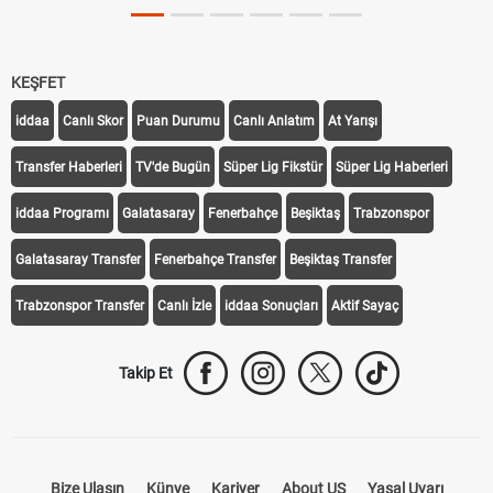
KEŞFET
iddaa
Canlı Skor
Puan Durumu
Canlı Anlatım
At Yarışı
Transfer Haberleri
TV'de Bugün
Süper Lig Fikstür
Süper Lig Haberleri
iddaa Programı
Galatasaray
Fenerbahçe
Beşiktaş
Trabzonspor
Galatasaray Transfer
Fenerbahçe Transfer
Beşiktaş Transfer
Trabzonspor Transfer
Canlı İzle
iddaa Sonuçları
Aktif Sayaç
Takip Et
Bize Ulaşın
Künye
Kariyer
About US
Yasal Uyarı