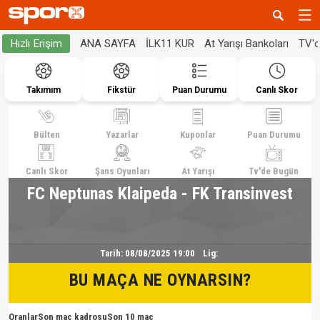
ANA SAYFA
İLK11 KUR
At Yarışı Bankoları
TV'
Hızlı Erişim
Takımım
Fikstür
Puan Durumu
Canlı Skor
Bülten
Yazarlar
Kuponlar
Puan Durumu
Canlı Skor
Şans Oyunları
At Yarışı
Tv'de Bugün
FC Neptunas Klaipeda - FK Transinvest
Tarih:
08/08/2025 19:00
Lig:
BU MAÇA NE OYNARSIN?
Oranlar
Son maç kadrosu
Son 10 maç