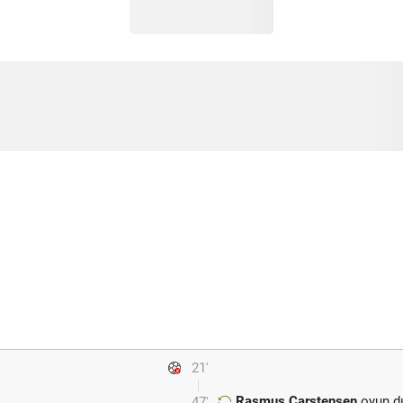
21'
Rasmus Carstensen
oyun dı
47'