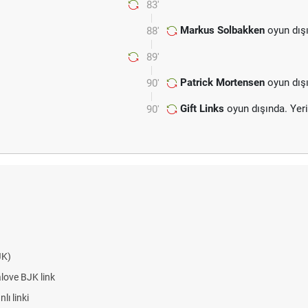
83'
Markus Solbakken
oyun dış
88'
89'
Patrick Mortensen
oyun dış
90'
Gift Links
oyun dışında. Yer
90'
JK)
alove BJK link
ı linki