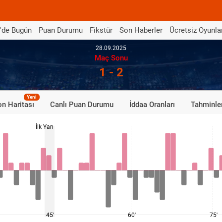
'de Bugün
Puan Durumu
Fikstür
Son Haberler
Ücretsiz Oyunla
28.09.2025
Maç Sonu
1 - 2
Yeni
n Haritası
Canlı Puan Durumu
İddaa Oranları
Tahminle
İlk Yarı
45'
60'
75'