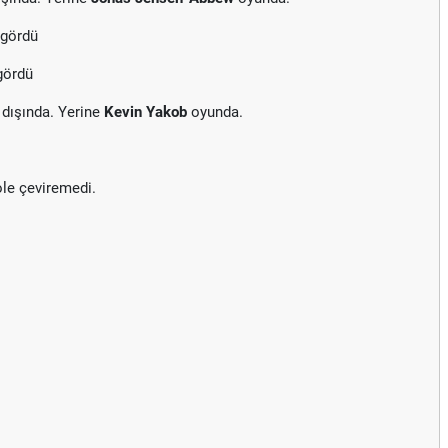
 gördü
gördü
dışında. Yerine
Kevin Yakob
oyunda.
ole çeviremedi.