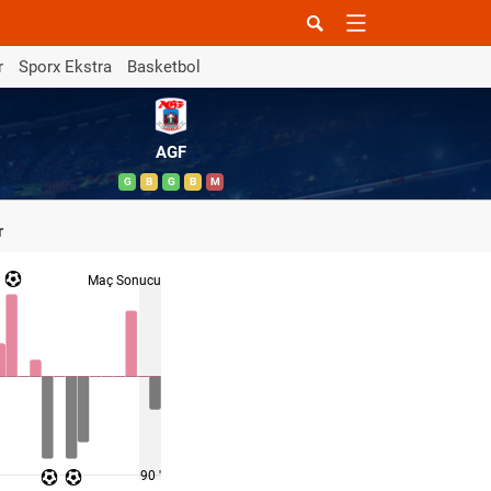
r
Sporx Ekstra
Basketbol
AGF
G
B
G
B
M
r
Maç Sonucu
90 '