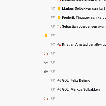
Markus Solbakken
sarı kart
49'
Frederik Tingager
sarı kart 
57'
Sebastian Joergensen
oyun 
63'
67'
Kristian Arnstad
penaltıyı g
70'
75'
78'
78'
GOL!
Felix Beijmo
81'
GOL!
Markus Solbakken
83'
83'