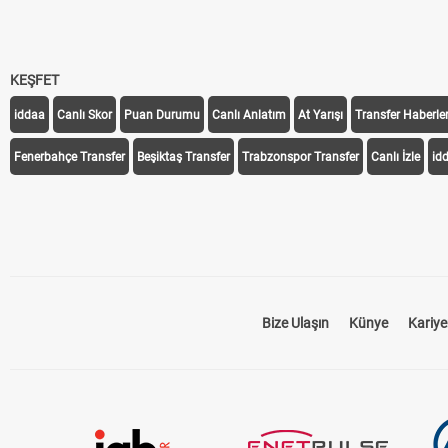
KEŞFET
iddaa
Canlı Skor
Puan Durumu
Canlı Anlatım
At Yarışı
Transfer Haberler
Fenerbahçe Transfer
Beşiktaş Transfer
Trabzonspor Transfer
Canlı İzle
id
Bize Ulaşın
Künye
Kariye