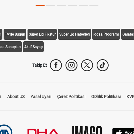
i
TV'de Bugün
Süper Lig Fikstür
Süper Lig Haberleri
iddaa Programı
Galata
daa Sonuçları
Aktif Sayaç
Takip Et
r
About US
Yasal Uyarı
Çerez Politikası
Gizlilik Politikası
KVK