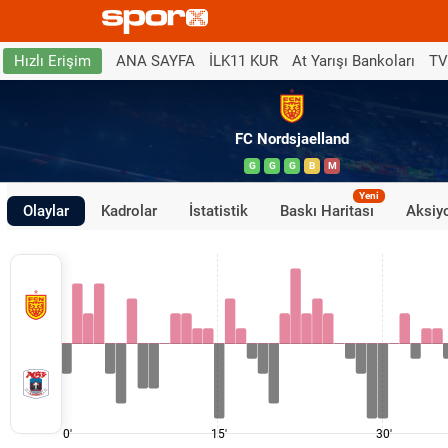
ANA SAYFA
İLK11 KUR
At Yarışı Bankoları
TV
Hızlı Erişim
FC Nordsjaelland
G
G
G
B
M
Yeni
Olaylar
Kadrolar
İstatistik
Baskı Haritası
Aksiyo
0'
15'
30'