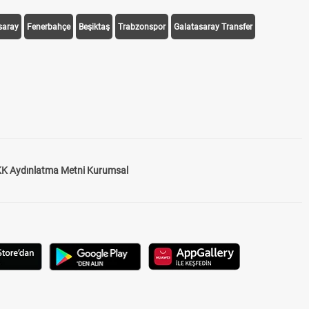
saray
Fenerbahçe
Beşiktaş
Trabzonspor
Galatasaray Transfer
K Aydınlatma Metni Kurumsal