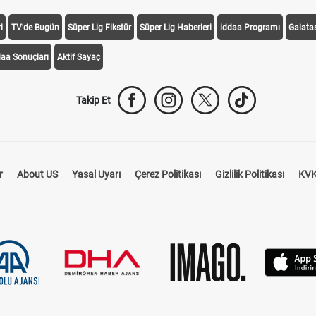
i
TV'de Bugün
Süper Lig Fikstür
Süper Lig Haberleri
iddaa Programı
Galata
daa Sonuçları
Aktif Sayaç
Takip Et
r
About US
Yasal Uyarı
Çerez Politikası
Gizlilik Politikası
KVK