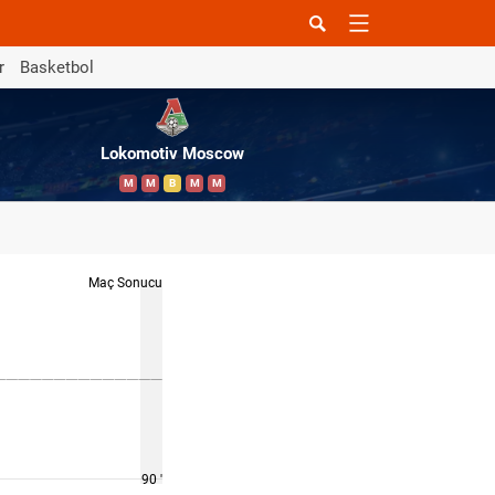
r
Basketbol
Lokomotiv Moscow
M
M
B
M
M
Maç Sonucu
90 '