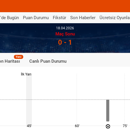
'de Bugün
Puan Durumu
Fikstür
Son Haberler
Ücretsiz Oyunla
18.04.2026
Maç Sonu
0 - 1
Yeni
n Haritası
Canlı Puan Durumu
İlk Yarı
45'
60'
75'