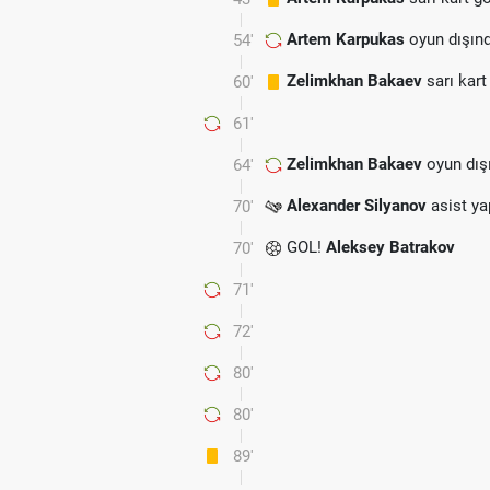
Artem Karpukas
oyun dışın
54'
Zelimkhan Bakaev
sarı kart
60'
61'
Zelimkhan Bakaev
oyun dış
64'
Alexander Silyanov
asist yap
70'
GOL!
Aleksey Batrakov
70'
71'
72'
80'
80'
89'