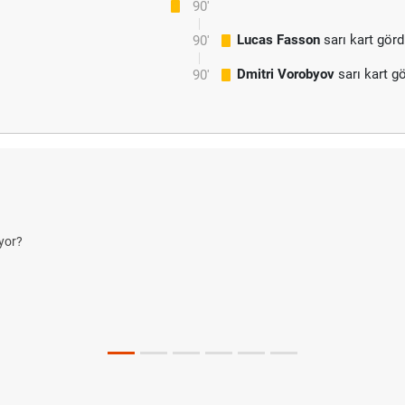
90'
Lucas Fasson
sarı kart gör
90'
Dmitri Vorobyov
sarı kart g
90'
yor?