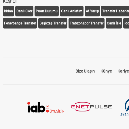
KEŞFET
iddaa
Canlı Skor
Puan Durumu
Canlı Anlatım
At Yarışı
Transfer Haberler
Fenerbahçe Transfer
Beşiktaş Transfer
Trabzonspor Transfer
Canlı İzle
id
Bize Ulaşın
Künye
Kariye