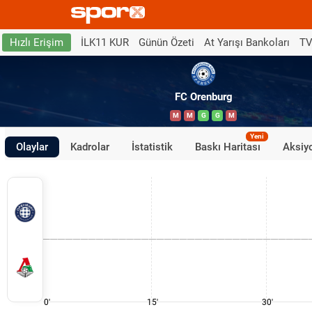
İLK11 KUR
Günün Özeti
At Yarışı Bankoları
TV
Hızlı Erişim
FC Orenburg
M
M
G
G
M
Yeni
Olaylar
Kadrolar
İstatistik
Baskı Haritası
Aksiyo
0'
15'
30'