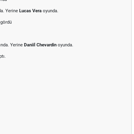
da. Yerine
Lucas Vera
oyunda.
 gördü
ında. Yerine
Daniil Chevardin
oyunda.
tı.