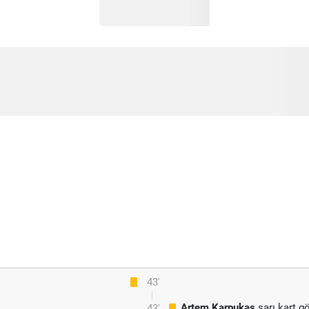
43'
Artem Karpukas
sarı kart g
43'