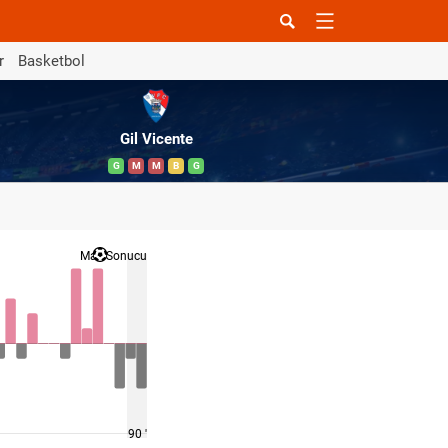
r
Basketbol
Gil Vicente
G
M
M
B
G
Maç Sonucu
90 '