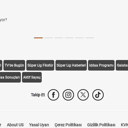
yor?
i
TV'de Bugün
Süper Lig Fikstür
Süper Lig Haberleri
iddaa Programı
Galata
daa Sonuçları
Aktif Sayaç
Takip Et
r
About US
Yasal Uyarı
Çerez Politikası
Gizlilik Politikası
KVK