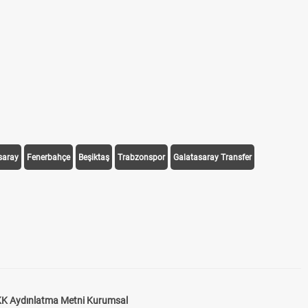
saray
Fenerbahçe
Beşiktaş
Trabzonspor
Galatasaray Transfer
K Aydınlatma Metni Kurumsal