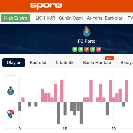
İLK11 KUR
Günün Özeti
At Yarışı Bankoları
TV
Hızlı Erişim
FC Porto
G
G
M
G
M
Yeni
Olaylar
Kadrolar
İstatistik
Baskı Haritası
Aksiyo
0'
15'
30'