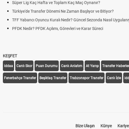
Süper Lig Kaç Hafta ve Toplam Kaç Maç Oynanır?
Türkiye'de Transfer Dönemi Ne Zaman Başlıyor ve Bitiyor?
TFF Yabancı Oyuncu Kuralı Nedir? Güncel Sezonda Nasıl Uygulanı
PFDK Nedir? PFDK Açılımı, Görevleri ve Karar Süreci
KEŞFET
iddaa
Canlı Skor
Puan Durumu
Canlı Anlatım
At Yarışı
Transfer Haberler
Fenerbahçe Transfer
Beşiktaş Transfer
Trabzonspor Transfer
Canlı İzle
id
Bize Ulaşın
Künye
Kariye