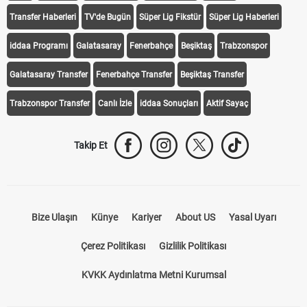
Transfer Haberleri
TV'de Bugün
Süper Lig Fikstür
Süper Lig Haberleri
iddaa Programı
Galatasaray
Fenerbahçe
Beşiktaş
Trabzonspor
Galatasaray Transfer
Fenerbahçe Transfer
Beşiktaş Transfer
Trabzonspor Transfer
Canlı İzle
iddaa Sonuçları
Aktif Sayaç
Takip Et
Bize Ulaşın
Künye
Kariyer
About US
Yasal Uyarı
Çerez Politikası
Gizlilik Politikası
KVKK Aydınlatma Metni Kurumsal