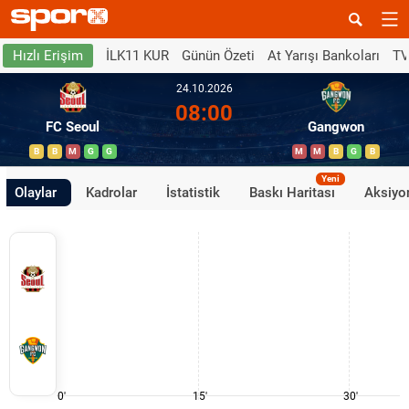
İLK11 KUR
Günün Özeti
At Yarışı Bankoları
TV
Hızlı Erişim
24.10.2026
08:00
FC Seoul
Gangwon
B
B
M
G
G
M
M
B
G
B
Yeni
Olaylar
Kadrolar
İstatistik
Baskı Haritası
Aksiyon
0'
15'
30'