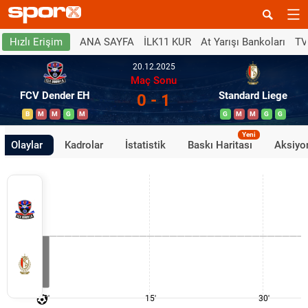
ANA SAYFA
İLK11 KUR
At Yarışı Bankoları
TV
Hızlı Erişim
20.12.2025
Maç Sonu
FCV Dender EH
Standard Liege
0 - 1
B
M
M
G
M
G
M
M
G
G
Yeni
Olaylar
Kadrolar
İstatistik
Baskı Haritası
Aksiyon
0'
15'
30'