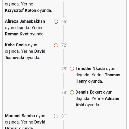
dışında. Yerine
Krzysztof Koton
oyunda.
Alireza Jahanbakhsh
65'
oyun dışında. Yerine
Roman Kvet
oyunda.
Kobe Cools
oyun
72'
dışında. Yerine
David
Toshevski
oyunda.
Timothe Nkada
oyun
78'
dışında. Yerine
Thomas
Henry
oyunda.
Dennis Eckert
oyun
78'
dışında. Yerine
Adnane
Abid
oyunda.
Marsoni Sambu
oyun
81'
dışında. Yerine
David
Hrncar
oyunda.