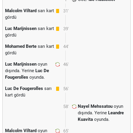
Malcolm Viltard
sarı kart
31'
gördü
Luc Marijnissen
sarı kart
39'
gördü
Mohamed Berte
sarı kart
44'
gördü
Luc Marijnissen
oyun
46'
dışında. Yerine
Luc De
Fougerolles
oyunda.
Luc De Fougerolles
sarı
56'
kart gördü
Nayel Mehssatou
oyun
58'
dışında. Yerine
Leandre
Kuavita
oyunda.
Malcolm Viltard
oyun
65'