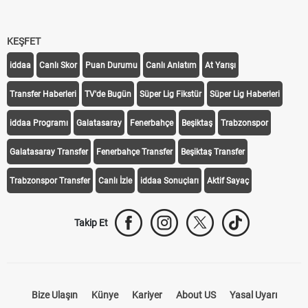
KEŞFET
iddaa
Canlı Skor
Puan Durumu
Canlı Anlatım
At Yarışı
Transfer Haberleri
TV'de Bugün
Süper Lig Fikstür
Süper Lig Haberleri
iddaa Programı
Galatasaray
Fenerbahçe
Beşiktaş
Trabzonspor
Galatasaray Transfer
Fenerbahçe Transfer
Beşiktaş Transfer
Trabzonspor Transfer
Canlı İzle
iddaa Sonuçları
Aktif Sayaç
Takip Et
Bize Ulaşın
Künye
Kariyer
About US
Yasal Uyarı