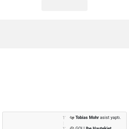
Tobias Mohr
asist yaptı.
1'
GOL!
Ibe Hautekiet
1'