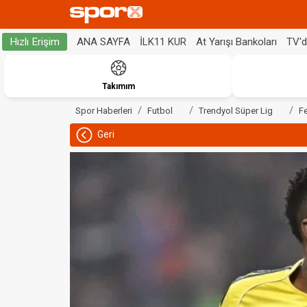
ANA SAYFA
İLK11 KUR
At Yarışı Bankoları
TV'
Hızlı Erişim
Takımım
Spor Haberleri
Futbol
Trendyol Süper Lig
F
Geri