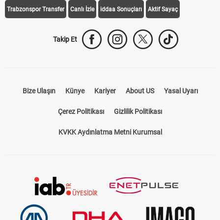
Trabzonspor Transfer
Canlı İzle
iddaa Sonuçları
Aktif Sayaç
Takip Et
Bize Ulaşın
Künye
Kariyer
About US
Yasal Uyarı
Çerez Politikası
Gizlilik Politikası
KVKK Aydınlatma Metni Kurumsal