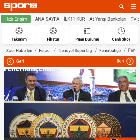
ANA SAYFA
İLK11 KUR
At Yarışı Bankoları
TV'
Hızlı Erişim
Takımım
Fikstür
Puan Durumu
Canlı Skor
Fenerb
Spor Haberleri
Futbol
Trendyol Süper Lig
Fenerbahçe
İleri
Geri