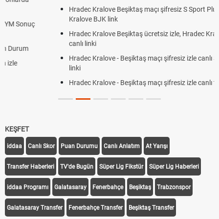
Hradec Kralove Beşiktaş maçı şifresiz S Sport Plus izle, Hradec
Kralove BJK link
Hradec Kralove Beşiktaş ücretsiz izle, Hradec Kralove BJK maçı
canlı linki
Hradec Kralove - Beşiktaş maçı şifresiz izle canlı S Sport Plus
linki
Hradec Kralove - Beşiktaş maçı şifresiz izle canlı tv100 linki
KEŞFET
iddaa
Canlı Skor
Puan Durumu
Canlı Anlatım
At Yarışı
Transfer Haberleri
TV'de Bugün
Süper Lig Fikstür
Süper Lig Haberleri
iddaa Programı
Galatasaray
Fenerbahçe
Beşiktaş
Trabzonspor
Galatasaray Transfer
Fenerbahçe Transfer
Beşiktaş Transfer