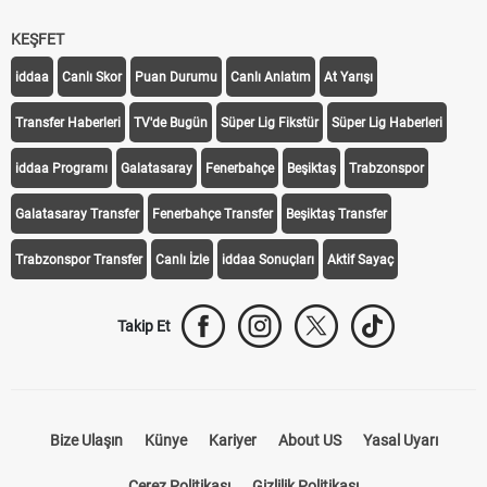
KEŞFET
iddaa
Canlı Skor
Puan Durumu
Canlı Anlatım
At Yarışı
Transfer Haberleri
TV'de Bugün
Süper Lig Fikstür
Süper Lig Haberleri
iddaa Programı
Galatasaray
Fenerbahçe
Beşiktaş
Trabzonspor
Galatasaray Transfer
Fenerbahçe Transfer
Beşiktaş Transfer
Trabzonspor Transfer
Canlı İzle
iddaa Sonuçları
Aktif Sayaç
Takip Et
Bize Ulaşın
Künye
Kariyer
About US
Yasal Uyarı
Çerez Politikası
Gizlilik Politikası