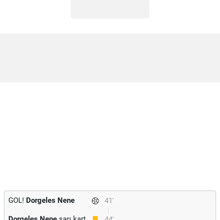
GOL!
Dorgeles Nene
41'
Dorgeles Nene
sarı kart
44'