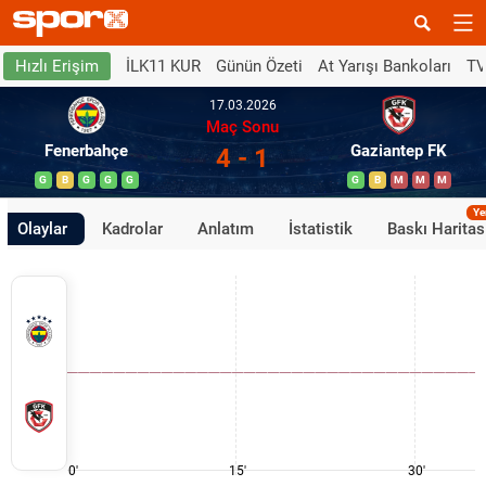
İLK11 KUR
Günün Özeti
At Yarışı Bankoları
TV
Hızlı Erişim
17.03.2026
Maç Sonu
Fenerbahçe
Gaziantep FK
4 - 1
G
B
G
G
G
G
B
M
M
M
Ye
Olaylar
Kadrolar
Anlatım
İstatistik
Baskı Haritas
0'
15'
30'