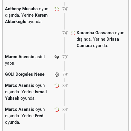
Anthony Musaba
oyun
74'
dışında. Yerine
Kerem
Akturkoglu
oyunda.
Karamba Gassama
oyun
74'
dışında. Yerine
Drissa
Camara
oyunda.
Marco Asensio
asist
79'
yaptı.
GOL!
Dorgeles Nene
79'
Marco Asensio
oyun
84'
dışında. Yerine
Ismail
Yuksek
oyunda.
Marco Asensio
oyun
84'
dışında. Yerine
Fred
oyunda.