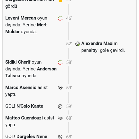
gördü
Levent Mercan
oyun
46'
dışında. Yerine
Mert
Muldur
oyunda.
Alexandru Maxim
52'
penaltıyı gole çevirdi.
Sidiki Cherif
oyun
58'
dışında. Yerine
Anderson
Talisca
oyunda.
Marco Asensio
asist
59'
yaptı.
GOL!
N'Golo Kante
59'
Matteo Guendouzi
asist
68'
yaptı.
GOL!
Dorgeles Nene
68'