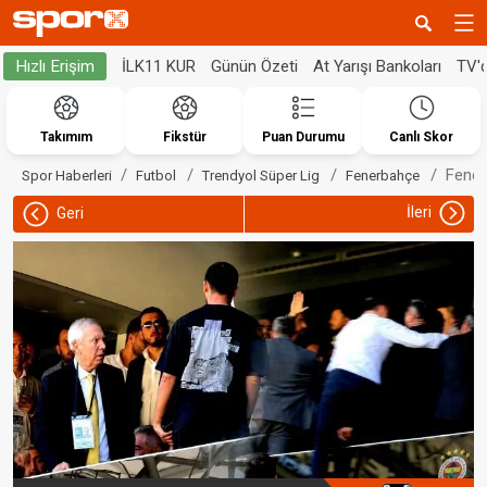
İLK11 KUR
Günün Özeti
At Yarışı Bankoları
TV'
Hızlı Erişim
Takımım
Fikstür
Puan Durumu
Canlı Skor
Fener
Spor Haberleri
Futbol
Trendyol Süper Lig
Fenerbahçe
İleri
Geri