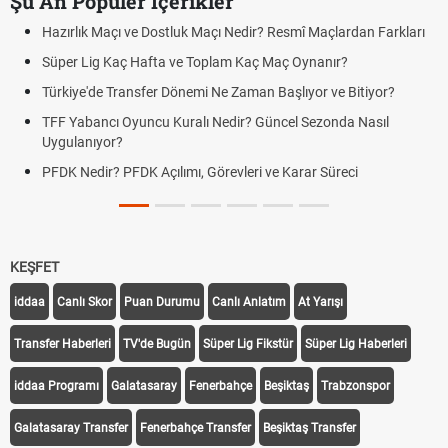
Şu An Popüler İçerikler
ir? Resmî Maçlardan Farkları
Puan Durumunda AG, OM ve Diğer Kıs
aç Maç Oynanır?
Skor Ne Demek? Sporda Skor ve Sonu
an Başlıyor ve Bitiyor?
Futbol Nasıl Oynanır? Temel Futbol Ku
 Güncel Sezonda Nasıl
Deplasman Golü Kuralı Nedir? Hangi
Uygulanıyor?
i ve Karar Süreci
DGS Sonuçları Ne Zaman Açıklanaca
Tarihini Duyurdu
KEŞFET
iddaa
Canlı Skor
Puan Durumu
Canlı Anlatım
At Yarışı
Transfer Haberleri
TV'de Bugün
Süper Lig Fikstür
Süper Lig Haberleri
iddaa Programı
Galatasaray
Fenerbahçe
Beşiktaş
Trabzonspor