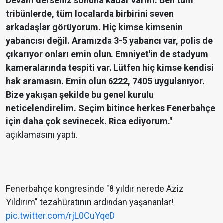
Devam derseniz sonuna kadar varım. Ben tüm
tribünlerde, tüm localarda birbirini seven
arkadaşlar görüyorum. Hiç kimse kimsenin
yabancısı değil. Aramızda 3-5 yabancı var, polis de
çıkarıyor onları emin olun. Emniyet'in de stadyum
kameralarında tespiti var. Lütfen hiç kimse kendisi
hak aramasın. Emin olun 6222, 7405 uygulanıyor.
Bize yakışan şekilde bu genel kurulu
neticelendirelim. Seçim bitince herkes Fenerbahçe
için daha çok sevinecek. Rica ediyorum."
açıklamasını yaptı.
Fenerbahçe kongresinde "8 yıldır nerede Aziz
Yıldırım" tezahüratının ardından yaşananlar!
pic.twitter.com/rjL0CuYqeD