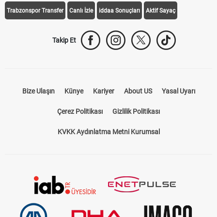
Galatasaray Transfer
Fenerbahçe Transfer
Beşiktaş Transfer
Trabzonspor Transfer
Canlı İzle
iddaa Sonuçları
Aktif Sayaç
Takip Et
Bize Ulaşın
Künye
Kariyer
About US
Yasal Uyarı
Çerez Politikası
Gizlilik Politikası
KVKK Aydınlatma Metni Kurumsal