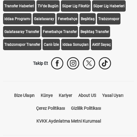
Transfer Haberleri
TV'de Bugün
Süper Lig Fikstür
Süper Lig Haberleri
iddaa Programı
Galatasaray
Fenerbahçe
Beşiktaş
Trabzonspor
Galatasaray Transfer
Fenerbahçe Transfer
Beşiktaş Transfer
Trabzonspor Transfer
Canlı İzle
iddaa Sonuçları
Aktif Sayaç
Takip Et
Bize Ulaşın
Künye
Kariyer
About US
Yasal Uyarı
Çerez Politikası
Gizlilik Politikası
KVKK Aydınlatma Metni Kurumsal