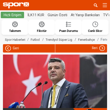
İLK11 KUR
Günün Özeti
At Yarışı Bankoları
TV'
Hızlı Erişim
Takımım
Fikstür
Puan Durumu
Canlı Skor
Fener
Spor Haberleri
Futbol
Trendyol Süper Lig
Fenerbahçe
İleri
Geri