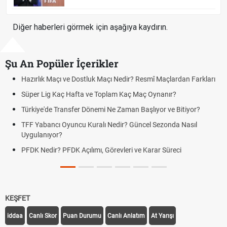
Diğer haberleri görmek için aşağıya kaydırın.
Şu An Popüler İçerikler
rlık Maçı ve Dostluk Maçı Nedir? Resmî Maçlardan Farkları
Puan D
er Lig Kaç Hafta ve Toplam Kaç Maç Oynanır?
Skor N
iye'de Transfer Dönemi Ne Zaman Başlıyor ve Bitiyor?
Futbol 
Yabancı Oyuncu Kuralı Nedir? Güncel Sezonda Nasıl
Deplas
ulanıyor?
Uygula
 Nedir? PFDK Açılımı, Görevleri ve Karar Süreci
DGS So
Tarihin
KEŞFET
iddaa
Canlı Skor
Puan Durumu
Canlı Anlatım
At Yarışı