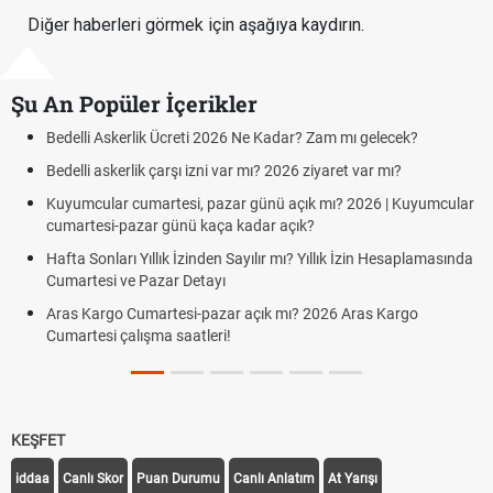
Diğer haberleri görmek için aşağıya kaydırın.
Şu An Popüler İçerikler
erlik Ücreti 2026 Ne Kadar? Zam mı gelecek?
Hazırlık Maçı v
rlik çarşı izni var mı? 2026 ziyaret var mı?
Süper Lig Kaç 
cumartesi, pazar günü açık mı? 2026 | Kuyumcular
Türkiye'de Tra
azar günü kaça kadar açık?
TFF Yabancı Oy
ı Yıllık İzinden Sayılır mı? Yıllık İzin Hesaplamasında
Uygulanıyor?
e Pazar Detayı
PFDK Nedir? PFD
Cumartesi-pazar açık mı? 2026 Aras Kargo
alışma saatleri!
KEŞFET
iddaa
Canlı Skor
Puan Durumu
Canlı Anlatım
At Yarışı