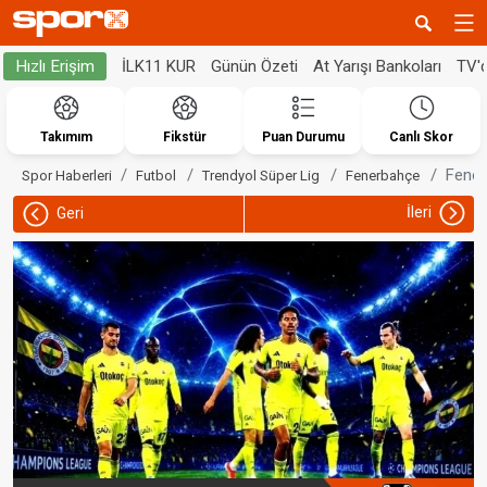
İLK11 KUR
Günün Özeti
At Yarışı Bankoları
TV'
Hızlı Erişim
Takımım
Fikstür
Puan Durumu
Canlı Skor
Fener
Spor Haberleri
Futbol
Trendyol Süper Lig
Fenerbahçe
İleri
Geri