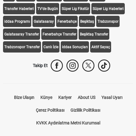
Transfer Haberleri
TV'de Bugün
Süper Lig Fikstür
Süper Lig Haberleri
iddaa Programı
Galatasaray
Fenerbahçe
Beşiktaş
Trabzonspor
Galatasaray Transfer
Fenerbahçe Transfer
Beşiktaş Transfer
Trabzonspor Transfer
Canlı İzle
iddaa Sonuçları
Aktif Sayaç
Takip Et
Bize Ulaşın
Künye
Kariyer
About US
Yasal Uyarı
Çerez Politikası
Gizlilik Politikası
KVKK Aydınlatma Metni Kurumsal