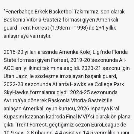
"Fenerbahçe Erkek Basketbol Takımımız, son olarak
Baskonia Vitoria-Gasteiz forması giyen Amerikalı
guard Trent Forrest (1.93cm - 1998) ile 2+1 yıllık
anlaşmaya varmıştır.
2016-20 yılları arasında Amerika Kolej Ligi'nde Florida
State forması giyen Forrest, 2019-20 sezonunda All-
ACC en iyi ikinci takımına seçildi. 2020-21 sezonu için
Utah Jazz ile sözleşme imzalayan başarılı guard,
2022-23 sezonunda Atlanta Hawks ve College Park
SkyHawks formalarını giydi. 2024-25 sezonunda
Avrupa'ya dönerek Baskonia Vitoria-Gasteiz ile
anlaşan Amerikalı oyun kurucu, 2026 İspanya Kral
Kupasını kazanan kadroda Final MVP'si olarak ön plana
çıktı. Trent Forrest, geçtiğimiz sezon EuroLeague'de
10.9 sayı, 2.8 ribaund, 4.4 asist ve 14.5 verimlilik puanı