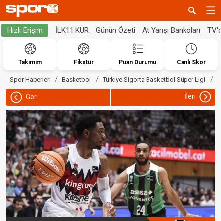
İLK11 KUR
Günün Özeti
At Yarışı Bankoları
TV'
Hızlı Erişim
Takımım
Fikstür
Puan Durumu
Canlı Skor
F
Spor Haberleri
Basketbol
Türkiye Sigorta Basketbol Süper Ligi
İleri
Geri