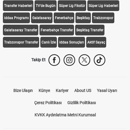
Transfer Haberleri
TV'de Bugün
Süper Lig Fikstür
Süper Lig Haberleri
iddaa Programı
Galatasaray
Fenerbahçe
Beşiktaş
Trabzonspor
Galatasaray Transfer
Fenerbahçe Transfer
Beşiktaş Transfer
Trabzonspor Transfer
Canlı İzle
iddaa Sonuçları
Aktif Sayaç
Takip Et
Bize Ulaşın
Künye
Kariyer
About US
Yasal Uyarı
Çerez Politikası
Gizlilik Politikası
KVKK Aydınlatma Metni Kurumsal