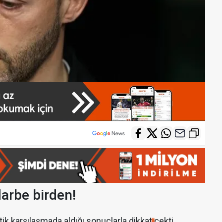
arbe birden!
itik karşılaşmada aldığı sonuçlarla dikkat çekti.