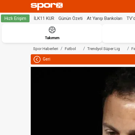
İLK11 KUR
Günün Özeti
At Yarışı Bankoları
TV'
Hızlı Erişim
Takımım
Spor Haberleri
Futbol
Trendyol Süper Lig
F
Geri