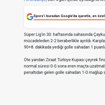
Sporx’i buradan Google’da işaretle, en özel 
Süper Lig'in 30. haftasında sahasında Çaykur R
mücadeleden 2-2 beraberlikle ayrıldı. Karşı
90+8. dakikada yediği golle sahadan 1 puanla
Öte yandan Ziraat Türkiye Kupası çeyrek fin
normal süresi 0-0 sona eren maçta uzatmalard
penaltıdan gelen golle sahadan 1-0 mağlup ay