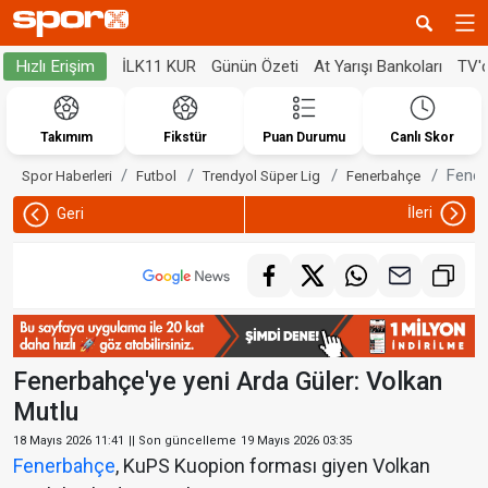
İLK11 KUR
Günün Özeti
At Yarışı Bankoları
TV'
Hızlı Erişim
Takımım
Fikstür
Puan Durumu
Canlı Skor
Fener
Spor Haberleri
Futbol
Trendyol Süper Lig
Fenerbahçe
İleri
Geri
Fenerbahçe'ye yeni Arda Güler: Volkan
Mutlu
18 Mayıs 2026 11:41
|| Son güncelleme
19 Mayıs 2026 03:35
Fenerbahçe
, KuPS Kuopion forması giyen Volkan