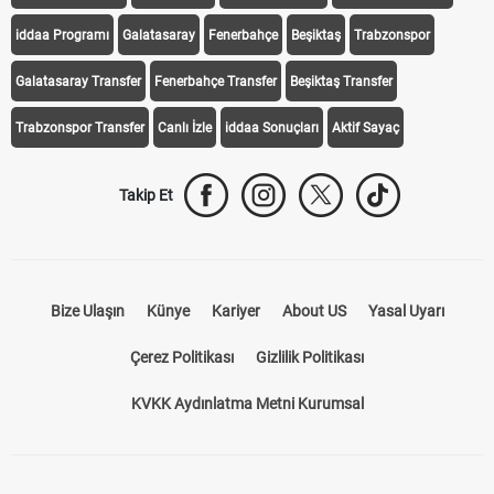
iddaa Programı
Galatasaray
Fenerbahçe
Beşiktaş
Trabzonspor
Galatasaray Transfer
Fenerbahçe Transfer
Beşiktaş Transfer
Trabzonspor Transfer
Canlı İzle
iddaa Sonuçları
Aktif Sayaç
Takip Et
Bize Ulaşın
Künye
Kariyer
About US
Yasal Uyarı
Çerez Politikası
Gizlilik Politikası
KVKK Aydınlatma Metni Kurumsal