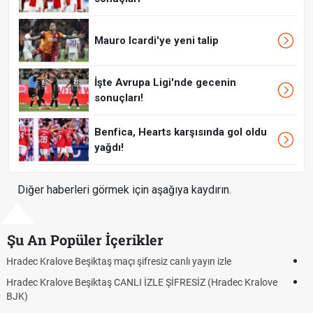
Mauro Icardi'ye yeni talip
İşte Avrupa Ligi'nde gecenin
sonuçları!
Benfica, Hearts karşısında gol oldu
yağdı!
Diğer haberleri görmek için aşağıya kaydırın.
Şu An Popüler İçerikler
Hradec Kralove - Beşiktaş maçı şifresiz izle canlı tv100 linki
Hradec Kralove Beşiktaş maçı şifresiz tv100 izle, Hradec Kralove
BJK link