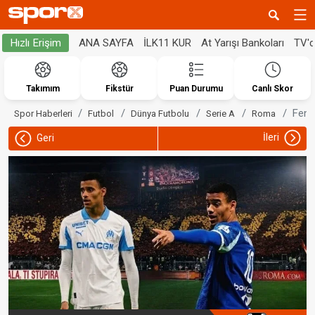
ANA SAYFA
İLK11 KUR
At Yarışı Bankoları
TV'
Hızlı Erişim
Takımım
Fikstür
Puan Durumu
Canlı Skor
Fene
Spor Haberleri
Futbol
Dünya Futbolu
Serie A
Roma
İleri
Geri