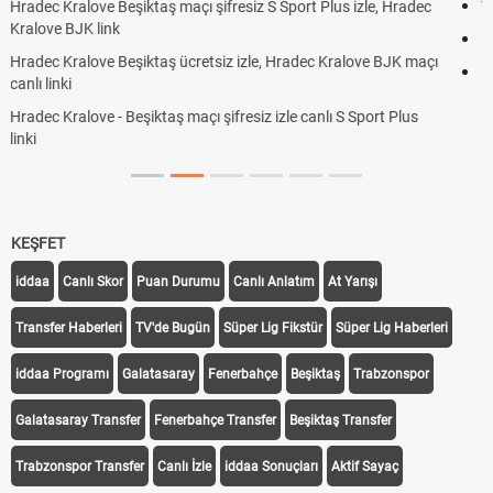
Trivela Nedir? Trivela Vuruşu Nasıl Yapılır?
Röveşata Nedir? Röveşata Vuruşu Nasıl Yapılır?
Plonjon Nedir? Kalecilikte Plonjon Hareketi Nasıl Yapılır?
KEŞFET
iddaa
Canlı Skor
Puan Durumu
Canlı Anlatım
At Yarışı
Transfer Haberleri
TV'de Bugün
Süper Lig Fikstür
Süper Lig Haberleri
iddaa Programı
Galatasaray
Fenerbahçe
Beşiktaş
Trabzonspor
Galatasaray Transfer
Fenerbahçe Transfer
Beşiktaş Transfer
Trabzonspor Transfer
Canlı İzle
iddaa Sonuçları
Aktif Sayaç
Takip Et