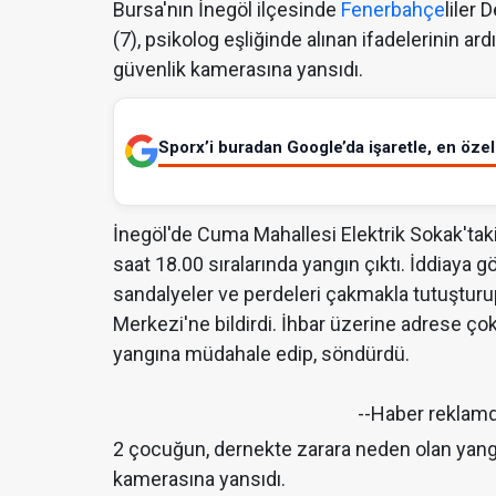
Bursa'nın İnegöl ilçesinde
Fenerbahçe
liler
(7), psikolog eşliğinde alınan ifadelerinin ardı
güvenlik kamerasına yansıdı.
Sporx’i buradan Google’da işaretle, en özel 
İnegöl'de Cuma Mahallesi Elektrik Sokak'tak
saat 18.00 sıralarında yangın çıktı. İddiaya
sandalyeler ve perdeleri çakmakla tutuşturup
Merkezi'ne bildirdi. İhbar üzerine adrese çok 
yangına müdahale edip, söndürdü.
--Haber reklam
2 çocuğun, dernekte zarara neden olan yangını
kamerasına yansıdı.