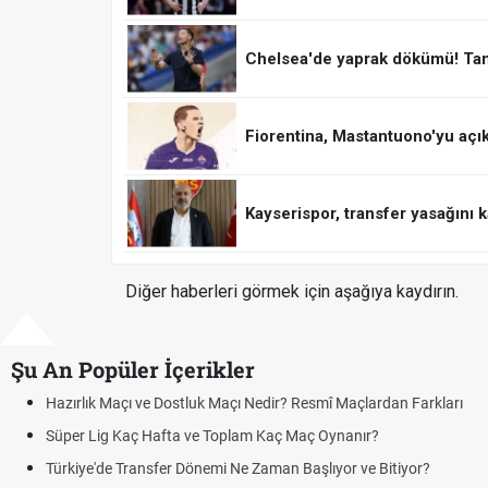
Chelsea'de yaprak dökümü! Ta
Fiorentina, Mastantuono'yu açık
Kayserispor, transfer yasağını k
Diğer haberleri görmek için aşağıya kaydırın.
Şu An Popüler İçerikler
Puan Durumunda AG, OM ve Diğer Kısaltmalar Ne Anlama Gelir?
Skor Ne Demek? Sporda Skor ve Sonuç Kavramları
Futbol Nasıl Oynanır? Temel Futbol Kuralları