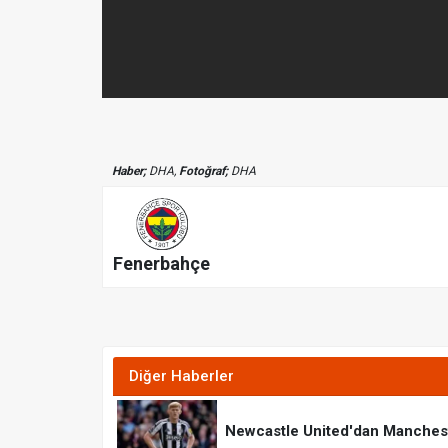
Haber;
DHA,
Fotoğraf;
DHA
Fenerbahçe
Diğer Haberler
Newcastle United'dan Mancheste