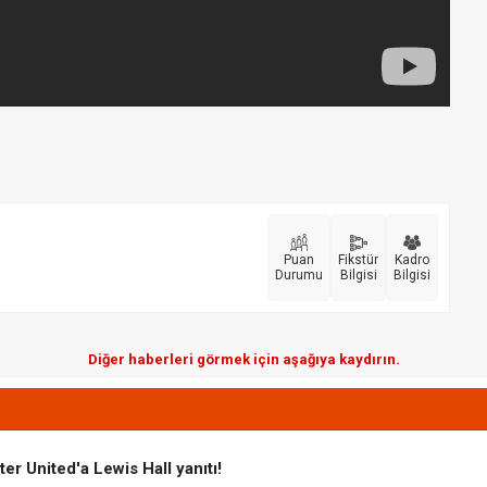
Puan
Fikstür
Kadro
Durumu
Bilgisi
Bilgisi
Diğer haberleri görmek için aşağıya kaydırın.
r United'a Lewis Hall yanıtı!