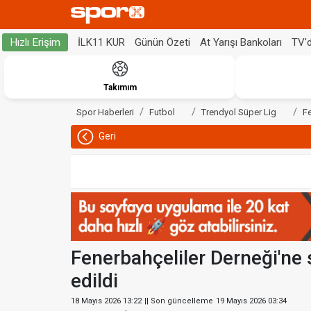
İLK11 KUR
Günün Özeti
At Yarışı Bankoları
TV'
Hızlı Erişim
Takımım
Spor Haberleri
Futbol
Trendyol Süper Lig
F
Geri
Fenerbahçeliler Derneği'ne s
edildi
18 Mayıs 2026 13:22
|| Son güncelleme
19 Mayıs 2026 03:34