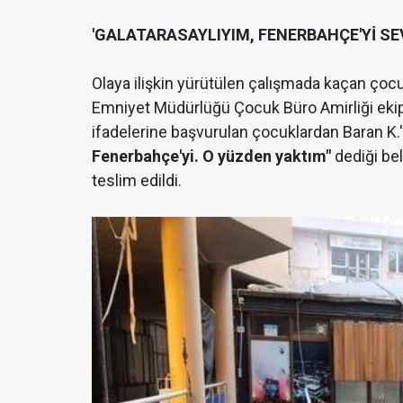
'GALATARASAYLIYIM, FENERBAHÇE'Yİ S
Olaya ilişkin yürütülen çalışmada kaçan çocuk
Emniyet Müdürlüğü Çocuk Büro Amirliği ekipl
ifadelerine başvurulan çocuklardan Baran K.'
Fenerbahçe'yi. O yüzden yaktım"
dediği beli
teslim edildi.