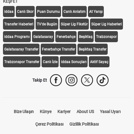
KEŞFET
iddaa
Canlı Skor
Puan Durumu
Canlı Anlatım
At Yarışı
Transfer Haberleri
TV'de Bugün
Süper Lig Fikstür
Süper Lig Haberleri
iddaa Programı
Galatasaray
Fenerbahçe
Beşiktaş
Trabzonspor
Galatasaray Transfer
Fenerbahçe Transfer
Beşiktaş Transfer
Trabzonspor Transfer
Canlı İzle
iddaa Sonuçları
Aktif Sayaç
Takip Et
Bize Ulaşın
Künye
Kariyer
About US
Yasal Uyarı
Çerez Politikası
Gizlilik Politikası