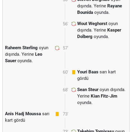
dışında. Yerine
Rayane
Bounida
oyunda.
Wout Weghorst
oyun
56'
dışında. Yerine
Kasper
Dolberg
oyunda.
Raheem Sterling
oyun
57'
dışında. Yerine
Leo
Sauer
oyunda.
Youri Baas
sarı kart
60'
gördü
Sean Steur
oyun dışında.
68'
Yerine
Kian Fitz-Jim
oyunda.
Anis Hadj Moussa
sarı
73'
kart gördü
Takehiro Tomiyasu
oyun
73'