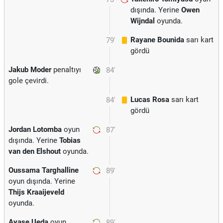
dışında. Yerine
Owen
Wijndal
oyunda.
Rayane Bounida
sarı kart
79'
gördü
Jakub Moder
penaltıyı
84'
gole çevirdi.
Lucas Rosa
sarı kart
84'
gördü
Jordan Lotomba
oyun
87'
dışında. Yerine
Tobias
van den Elshout
oyunda.
Oussama Targhalline
89'
oyun dışında. Yerine
Thijs Kraaijeveld
oyunda.
Ayase Ueda
oyun
89'