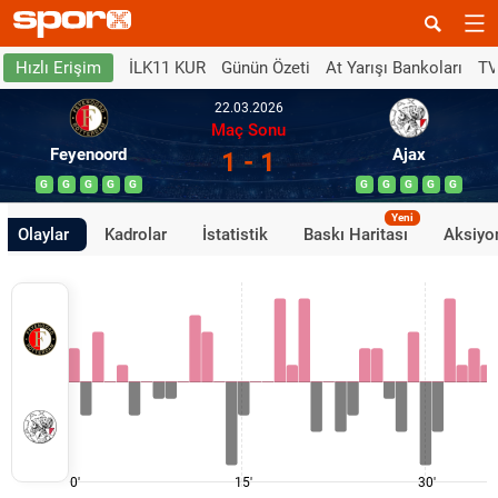
İLK11 KUR
Günün Özeti
At Yarışı Bankoları
TV
Hızlı Erişim
22.03.2026
Maç Sonu
Feyenoord
Ajax
1 - 1
G
G
G
G
G
G
G
G
G
G
Yeni
Olaylar
Kadrolar
İstatistik
Baskı Haritası
Aksiyon
0'
15'
30'