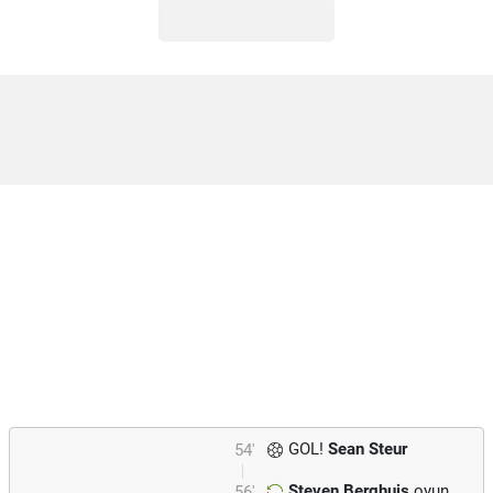
GOL!
Sean Steur
54'
Steven Berghuis
oyun
56'