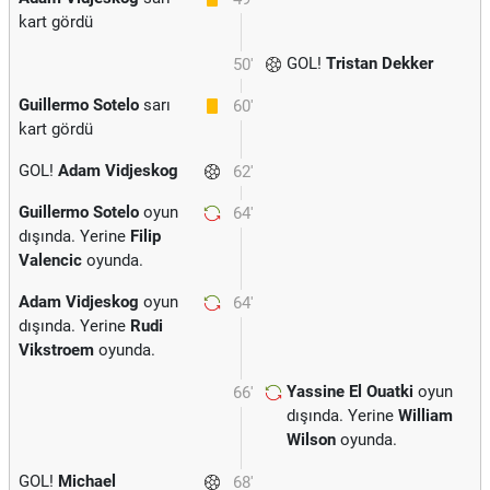
kart gördü
GOL!
Tristan Dekker
50'
Guillermo Sotelo
sarı
60'
kart gördü
GOL!
Adam Vidjeskog
62'
Guillermo Sotelo
oyun
64'
dışında. Yerine
Filip
Valencic
oyunda.
Adam Vidjeskog
oyun
64'
dışında. Yerine
Rudi
Vikstroem
oyunda.
Yassine El Ouatki
oyun
66'
dışında. Yerine
William
Wilson
oyunda.
GOL!
Michael
68'