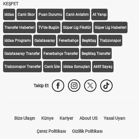
KEŞFET
iddaa
Canlı Skor
Puan Durumu
Canlı Anlatım
At Yarışı
Transfer Haberleri
TV'de Bugün
Süper Lig Fikstür
Süper Lig Haberleri
iddaa Programı
Galatasaray
Fenerbahçe
Beşiktaş
Trabzonspor
Galatasaray Transfer
Fenerbahçe Transfer
Beşiktaş Transfer
Trabzonspor Transfer
Canlı İzle
iddaa Sonuçları
Aktif Sayaç
Takip Et
Bize Ulaşın
Künye
Kariyer
About US
Yasal Uyarı