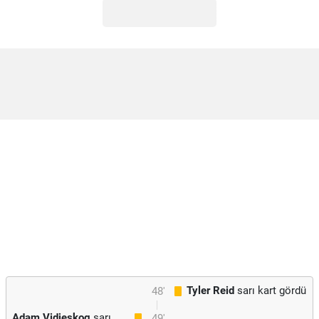
Tyler Reid
sarı kart gördü
48'
Adam Vidjeskog
sarı
49'