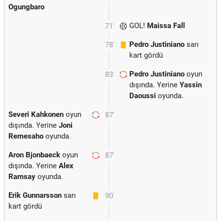
Ogungbaro
GOL!
Maissa Fall
71'
Pedro Justiniano
sarı
78'
kart gördü
Pedro Justiniano
oyun
83'
dışında. Yerine
Yassin
Daoussi
oyunda.
Severi Kahkonen
oyun
87'
dışında. Yerine
Joni
Remesaho
oyunda.
Aron Bjonbaeck
oyun
87'
dışında. Yerine
Alex
Ramsay
oyunda.
Erik Gunnarsson
sarı
90'
kart gördü