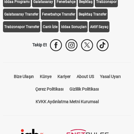
Transfer Haberleri
TV'de Bugün
Süper Lig Fikstür
Süper Lig Haberleri
iddaa Programı
Galatasaray
Fenerbahçe
Beşiktaş
Trabzonspor
Galatasaray Transfer
Fenerbahçe Transfer
Beşiktaş Transfer
Trabzonspor Transfer
Canlı İzle
iddaa Sonuçları
Aktif Sayaç
Takip Et
Bize Ulaşın
Künye
Kariyer
About US
Yasal Uyarı
Çerez Politikası
Gizlilik Politikası
KVKK Aydınlatma Metni Kurumsal