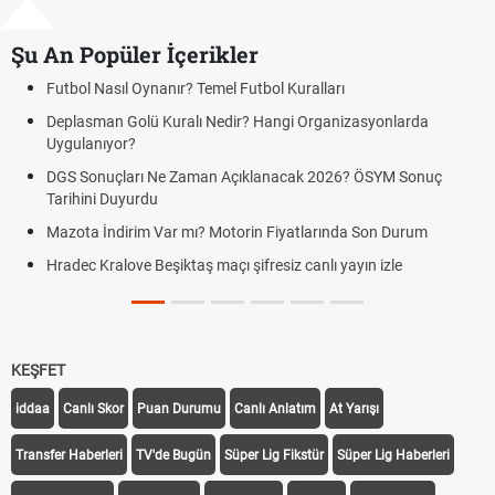
Şu An Popüler İçerikler
Hradec Kralove Beşiktaş CANLI İZLE ŞİFRESİZ (H
BJK)
syonlarda
Hradec Kralove Beşiktaş maçı şifresiz S Sport Plus
Kralove BJK link
 ÖSYM Sonuç
Hradec Kralove Beşiktaş ücretsiz izle, Hradec Kr
canlı linki
Son Durum
Hradec Kralove - Beşiktaş maçı şifresiz izle canlı S
n izle
linki
Hradec Kralove - Beşiktaş maçı şifresiz izle canlı t
KEŞFET
iddaa
Canlı Skor
Puan Durumu
Canlı Anlatım
At Yarışı