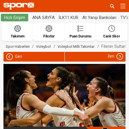
ANA SAYFA
İLK11 KUR
At Yarışı Bankoları
TV'
Hızlı Erişim
Takımım
Fikstür
Puan Durumu
Canlı Skor
Filenin Sultanla
Spor Haberleri
Voleybol
Voleybol Milli Takımlar
İleri
Geri