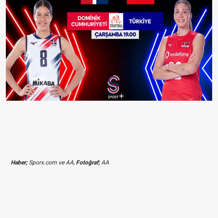
Haber;
Sporx.com ve AA,
Fotoğraf;
AA