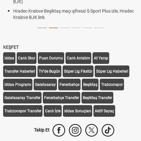
Hradec Kralove Beşiktaş 
BJK link
aş maçı şifresiz S Sport Plus izle, Hradec
Trivela Nedir? Trivela Vur
KEŞFET
iddaa
Canlı Skor
Puan Durumu
Canlı Anlatım
At Yarışı
Transfer Haberleri
TV'de Bugün
Süper Lig Fikstür
Süper Lig Haberleri
iddaa Programı
Galatasaray
Fenerbahçe
Beşiktaş
Trabzonspor
Galatasaray Transfer
Fenerbahçe Transfer
Beşiktaş Transfer
Trabzonspor Transfer
Canlı İzle
iddaa Sonuçları
Aktif Sayaç
Takip Et