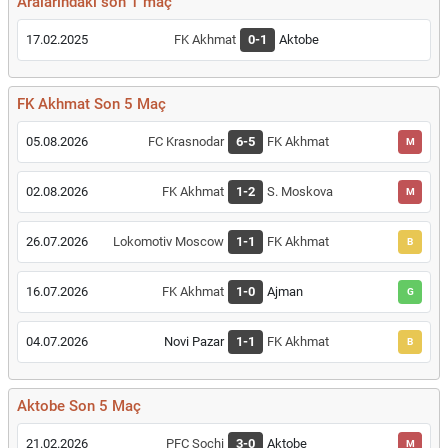
Aralarındaki son 1 maç
17.02.2025
FK Akhmat
0-1
Aktobe
FK Akhmat Son 5 Maç
05.08.2026
FC Krasnodar
6-5
FK Akhmat
M
02.08.2026
FK Akhmat
1-2
S. Moskova
M
26.07.2026
Lokomotiv Moscow
1-1
FK Akhmat
B
16.07.2026
FK Akhmat
1-0
Ajman
G
04.07.2026
Novi Pazar
1-1
FK Akhmat
B
Aktobe Son 5 Maç
21.02.2026
PFC Sochi
3-0
Aktobe
M