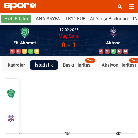
ANA SAYFA
İLK11 KUR
At Yarışı Bankoları
TV
Hızlı Erişim
17.02.2025
Maç Sonu
FK Akhmat
Aktobe
0 - 1
M
M
B
G
B
M
M
G
M
M
Yeni
Yeni
Kadrolar
İstatistik
Baskı Haritası
Aksiyon Haritası
0'
15'
30'