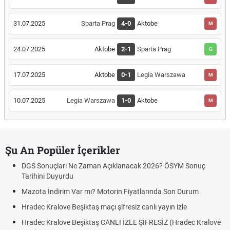
31.07.2025
Sparta Prag
4-0
Aktobe
M
24.07.2025
Aktobe
2-1
Sparta Prag
G
17.07.2025
Aktobe
0-1
Legia Warszawa
M
10.07.2025
Legia Warszawa
1-0
Aktobe
M
Şu An Popüler İçerikler
aman Açıklanacak 2026? ÖSYM Sonuç
Hradec Kralove Beşiktaş 
canlı linki
ı? Motorin Fiyatlarında Son Durum
Hradec Kralove - Beşiktaş
linki
ş maçı şifresiz canlı yayın izle
Hradec Kralove - Beşiktaş 
ktaş CANLI İZLE ŞİFRESİZ (Hradec Kralove