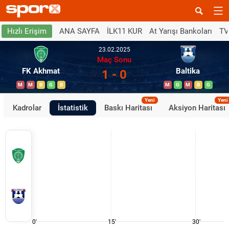
ANA SAYFA
İLK11 KUR
At Yarışı Bankoları
TV
Hızlı Erişim
23.02.2025
Maç Sonu
FK Akhmat
Baltika
1 - 0
M
M
B
G
B
M
G
M
B
G
Yeni
Yeni
Kadrolar
İstatistik
Baskı Haritası
Aksiyon Haritası
0'
15'
30'