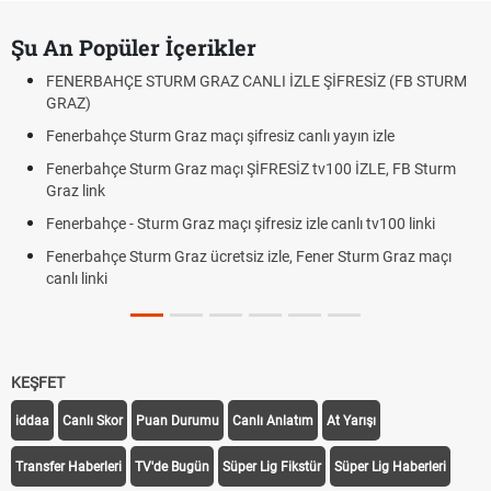
Şu An Popüler İçerikler
FENERBAHÇE STURM GRAZ CANLI İZLE ŞİFRESİZ (FB STURM
GRAZ)
Fenerbahçe Sturm Graz maçı şifresiz canlı yayın izle
Fenerbahçe Sturm Graz maçı ŞİFRESİZ tv100 İZLE, FB Sturm
Graz link
Fenerbahçe - Sturm Graz maçı şifresiz izle canlı tv100 linki
Fenerbahçe Sturm Graz ücretsiz izle, Fener Sturm Graz maçı
canlı linki
KEŞFET
iddaa
Canlı Skor
Puan Durumu
Canlı Anlatım
At Yarışı
Transfer Haberleri
TV'de Bugün
Süper Lig Fikstür
Süper Lig Haberleri