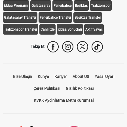
iddaa Programı
Galatasaray
Fenerbahçe
Beşiktaş
Trabzonspor
Galatasaray Transfer
Fenerbahçe Transfer
Beşiktaş Transfer
Trabzonspor Transfer
Canlı İzle
iddaa Sonuçları
Aktif Sayaç
Takip Et
Bize Ulaşın
Künye
Kariyer
About US
Yasal Uyarı
Çerez Politikası
Gizlilik Politikası
KVKK Aydınlatma Metni Kurumsal