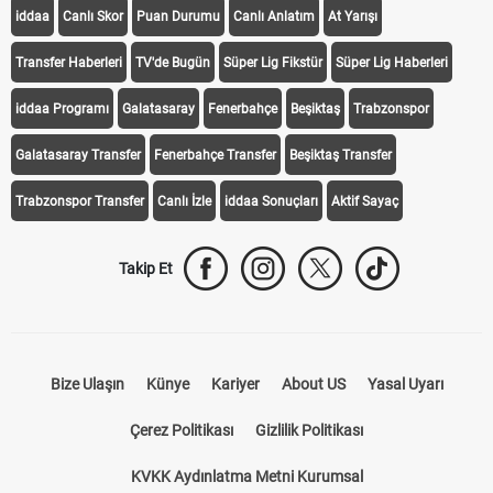
iddaa
Canlı Skor
Puan Durumu
Canlı Anlatım
At Yarışı
Transfer Haberleri
TV'de Bugün
Süper Lig Fikstür
Süper Lig Haberleri
iddaa Programı
Galatasaray
Fenerbahçe
Beşiktaş
Trabzonspor
Galatasaray Transfer
Fenerbahçe Transfer
Beşiktaş Transfer
Trabzonspor Transfer
Canlı İzle
iddaa Sonuçları
Aktif Sayaç
Takip Et
Bize Ulaşın
Künye
Kariyer
About US
Yasal Uyarı
Çerez Politikası
Gizlilik Politikası
KVKK Aydınlatma Metni Kurumsal