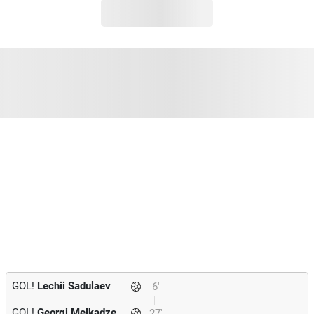
GOL!
Lechii Sadulaev
6'
GOL!
Georgi Melkadze
27'