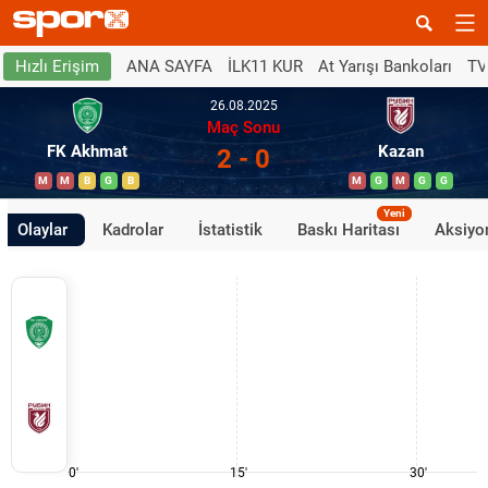
ANA SAYFA
İLK11 KUR
At Yarışı Bankoları
TV
Hızlı Erişim
26.08.2025
Maç Sonu
FK Akhmat
Kazan
2 - 0
M
M
B
G
B
M
G
M
G
G
Yeni
Olaylar
Kadrolar
İstatistik
Baskı Haritası
Aksiyon
0'
15'
30'