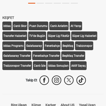
KEŞFET
iddaa
Canlı Skor
Puan Durumu
Canlı Anlatım
At Yarışı
Transfer Haberleri
TV'de Bugün
Süper Lig Fikstür
Süper Lig Haberleri
iddaa Programı
Galatasaray
Fenerbahçe
Beşiktaş
Trabzonspor
Galatasaray Transfer
Fenerbahçe Transfer
Beşiktaş Transfer
Trabzonspor Transfer
Canlı İzle
iddaa Sonuçları
Aktif Sayaç
Takip Et
Bize Ulaşın
Künye
Kariyer
About US
Yasal Uyarı