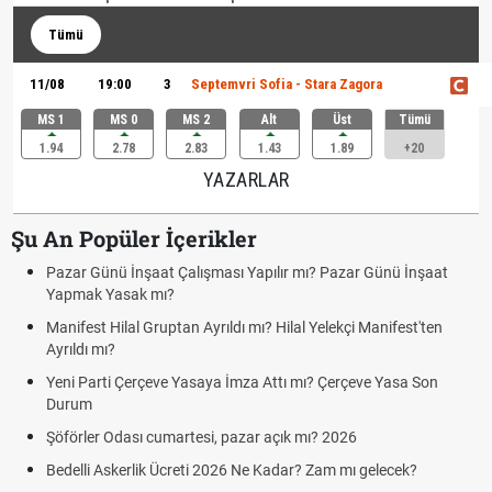
Tümü
11/08
19:00
3
Septemvri Sofia - Stara Zagora
MS 1
MS 0
MS 2
Alt
Üst
Tümü
1.94
2.78
2.83
1.43
1.89
+20
YAZARLAR
Şu An Popüler İçerikler
Pazar Günü İnşaat Çalışması Yapılır mı? Pazar Günü İnşaat
Yapmak Yasak mı?
Manifest Hilal Gruptan Ayrıldı mı? Hilal Yelekçi Manifest'ten
Ayrıldı mı?
Yeni Parti Çerçeve Yasaya İmza Attı mı? Çerçeve Yasa Son
Durum
Şöförler Odası cumartesi, pazar açık mı? 2026
Bedelli Askerlik Ücreti 2026 Ne Kadar? Zam mı gelecek?