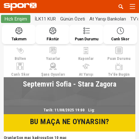
İLK11 KUR
Günün Özeti
At Yarışı Bankoları
TV'
Hızlı Erişim
Takımım
Fikstür
Puan Durumu
Canlı Skor
Bülten
Yazarlar
Kuponlar
Puan Durumu
Canlı Skor
Şans Oyunları
At Yarışı
Tv'de Bugün
Septemvri Sofia - Stara Zagora
Tarih:
11/08/2025 19:00
Lig:
BU MAÇA NE OYNARSIN?
Oranlar
Son maç kadrosu
Son 10 maç