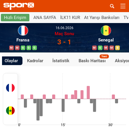
ANA SAYFA
İLK11 KUR
At Yarışı Bankoları
TV
Hızlı Erişim
16.06.2026
Maç Sonu
Fransa
Senegal
3 - 1
M
M
G
G
G
M
G
M
M
B
Yeni
Olaylar
Kadrolar
İstatistik
Baskı Haritası
Aksiyon
0'
15'
30'