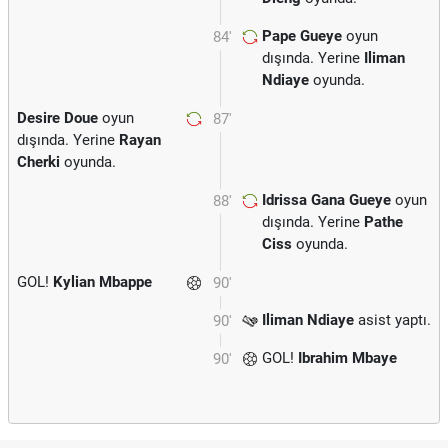
Pape Gueye
oyun
84'
dışında. Yerine
Iliman
Ndiaye
oyunda.
Desire Doue
oyun
87'
dışında. Yerine
Rayan
Cherki
oyunda.
Idrissa Gana Gueye
oyun
88'
dışında. Yerine
Pathe
Ciss
oyunda.
GOL!
Kylian Mbappe
90'
Iliman Ndiaye
asist yaptı.
90'
GOL!
Ibrahim Mbaye
90'