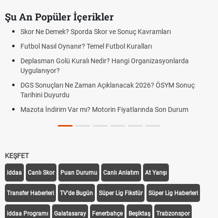
Şu An Popüler İçerikler
Skor Ne Demek? Sporda Skor ve Sonuç Kavramları
Futbol Nasıl Oynanır? Temel Futbol Kuralları
Deplasman Golü Kuralı Nedir? Hangi Organizasyonlarda
Uygulanıyor?
DGS Sonuçları Ne Zaman Açıklanacak 2026? ÖSYM Sonuç
Tarihini Duyurdu
Mazota İndirim Var mı? Motorin Fiyatlarında Son Durum
KEŞFET
iddaa
Canlı Skor
Puan Durumu
Canlı Anlatım
At Yarışı
Transfer Haberleri
TV'de Bugün
Süper Lig Fikstür
Süper Lig Haberleri
iddaa Programı
Galatasaray
Fenerbahçe
Beşiktaş
Trabzonspor