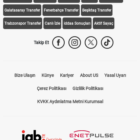
Galatasaray Transfer
Fenerbahçe Transfer
Beşiktaş Transfer
Trabzonspor Transfer
Canlı İzle
iddaa Sonuçları
Aktif Sayaç
Takip Et
Bize Ulaşın
Künye
Kariyer
About US
Yasal Uyarı
Çerez Politikası
Gizlilik Politikası
KVKK Aydınlatma Metni Kurumsal