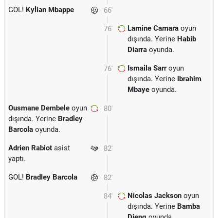
GOL!
Kylian Mbappe
66'
Lamine Camara
oyun
76'
dışında. Yerine
Habib
Diarra
oyunda.
Ismaila Sarr
oyun
76'
dışında. Yerine
Ibrahim
Mbaye
oyunda.
Ousmane Dembele
oyun
80'
dışında. Yerine
Bradley
Barcola
oyunda.
Adrien Rabiot
asist
82'
yaptı.
GOL!
Bradley Barcola
82'
Nicolas Jackson
oyun
84'
dışında. Yerine
Bamba
Dieng
oyunda.