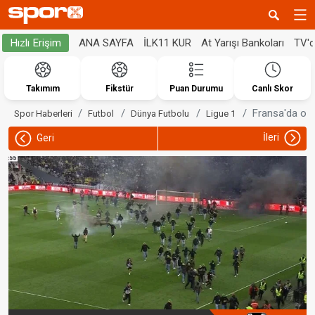
ANA SAYFA
İLK11 KUR
At Yarışı Bankoları
TV'
Hızlı Erişim
Takımım
Fikstür
Puan Durumu
Canlı Skor
Fransa'da orta
Spor Haberleri
Futbol
Dünya Futbolu
Ligue 1
İleri
Geri