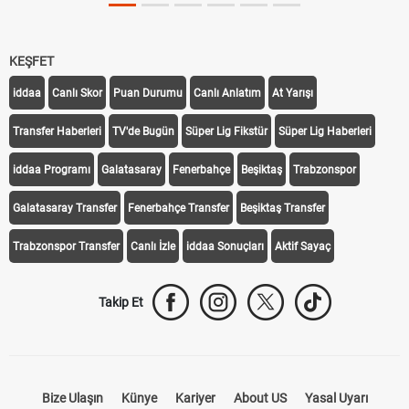
Off Tarihi Belli Oldu
KEŞFET
iddaa
Canlı Skor
Puan Durumu
Canlı Anlatım
At Yarışı
Transfer Haberleri
TV'de Bugün
Süper Lig Fikstür
Süper Lig Haberleri
iddaa Programı
Galatasaray
Fenerbahçe
Beşiktaş
Trabzonspor
Galatasaray Transfer
Fenerbahçe Transfer
Beşiktaş Transfer
Trabzonspor Transfer
Canlı İzle
iddaa Sonuçları
Aktif Sayaç
Takip Et