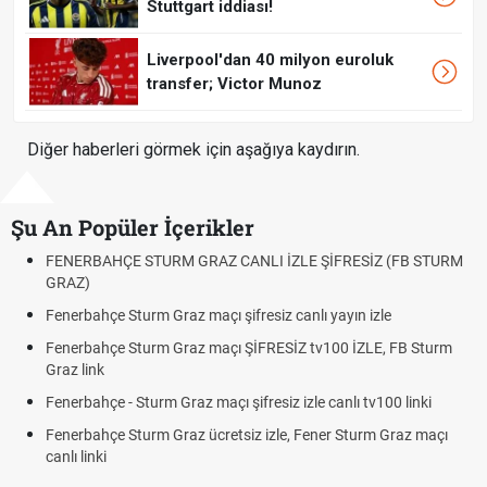
Stuttgart iddiası!
Liverpool'dan 40 milyon euroluk
transfer; Victor Munoz
Diğer haberleri görmek için aşağıya kaydırın.
Şu An Popüler İçerikler
Fındık Fiyatı Açıklandı mı? 2026 TMO Fındık Alım Fiyatları Belli
Oldu mu?
Altın Yükselecek mi, Yükselir mi? Altın Fiyatları İçin Son
Beklentiler
12. Yargı Paketi Resmî Gazete'de Yayımlandı mı? 2026 Son
Dakika Gelişmeleri
Fenerbahçe - Sturm Graz Maçı Ne Zaman? Şampiyonlar Ligi
Rövanşı Saat Kaçta, Hangi Kanalda?
Trabzonspor Avrupa Maçı Ne Zaman? UEFA Avrupa Ligi Play-