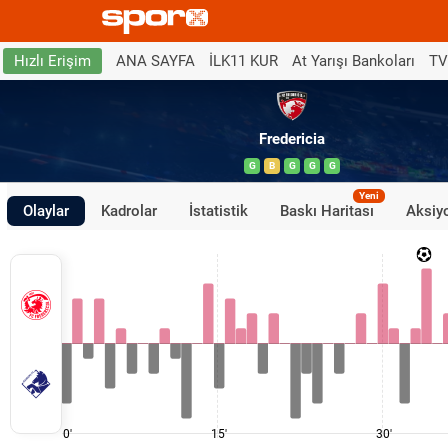
ANA SAYFA
İLK11 KUR
At Yarışı Bankoları
TV
Hızlı Erişim
Fredericia
G
B
G
G
G
Yeni
Olaylar
Kadrolar
İstatistik
Baskı Haritası
Aksiyo
0'
15'
30'