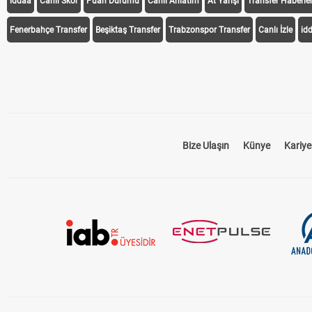
iddaa
Canlı Skor
Puan Durumu
Canlı Anlatım
At Yarışı
Transfer Haberler
Fenerbahçe Transfer
Beşiktaş Transfer
Trabzonspor Transfer
Canlı İzle
id
Bize Ulaşın
Künye
Kariye