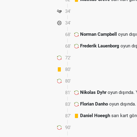
34'
34'
Norman Campbell
oyun dışı
68'
Frederik Lauenborg
oyun dış
68'
72'
80'
80'
Nikolas Dyhr
oyun dışında. 
81'
Florian Danho
oyun dışında.
83'
Daniel Hoeegh
sarı kart gör
87'
90'