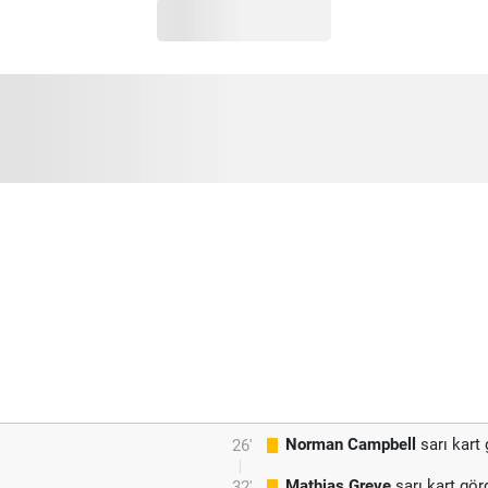
Norman Campbell
sarı kart
26'
Mathias Greve
sarı kart gör
32'