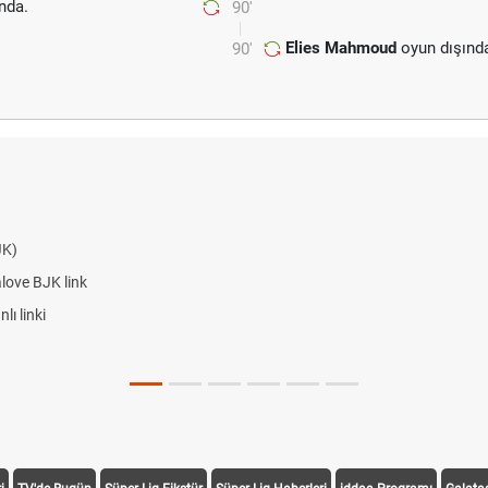
nda.
90'
Elies Mahmoud
oyun dışınd
90'
JK)
alove BJK link
ı linki