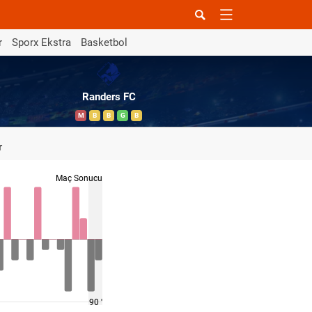
r
Sporx Ekstra
Basketbol
Randers FC
M
B
B
G
B
r
Maç Sonucu
90 '