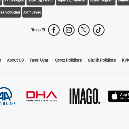
i
TV'de Bugün
Süper Lig Fikstür
Süper Lig Haberleri
iddaa Programı
Galata
daa Sonuçları
Aktif Sayaç
Takip Et
r
About US
Yasal Uyarı
Çerez Politikası
Gizlilik Politikası
KVK