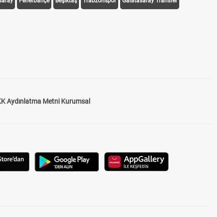
saray
Fenerbahçe
Beşiktaş
Trabzonspor
Galatasaray Transfer
K Aydınlatma Metni Kurumsal