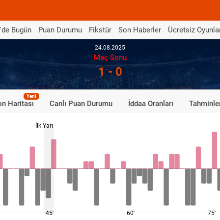
'de Bugün
Puan Durumu
Fikstür
Son Haberler
Ücretsiz Oyunla
24.08.2025
Maç Sonu
1 - 0
Yeni
n Haritası
Canlı Puan Durumu
İddaa Oranları
Tahminle
İlk Yarı
45'
60'
75'