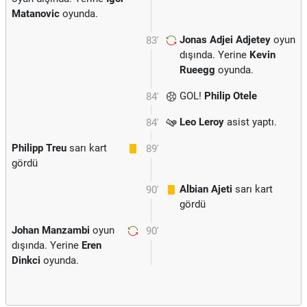
Matanovic
oyunda.
Jonas Adjei Adjetey
oyun
83'
dışında. Yerine
Kevin
Rueegg
oyunda.
GOL!
Philip Otele
84'
Leo Leroy
asist yaptı.
84'
Philipp Treu
sarı kart
89'
gördü
Albian Ajeti
sarı kart
90'
gördü
Johan Manzambi
oyun
90'
dışında. Yerine
Eren
Dinkci
oyunda.