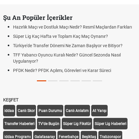
Şu An Popüler İçerikler
 Maçı Nedir? Resmî Maçlardan Farkları
Puan Durumunda AG, OM ve 
 Toplam Kaç Maç Oynanır?
Skor Ne Demek? Sporda Sko
mi Ne Zaman Başlıyor ve Bitiyor?
Futbol Nasıl Oynanır? Temel
lı Nedir? Güncel Sezonda Nasıl
Deplasman Golü Kuralı Ned
Uygulanıyor?
, Görevleri ve Karar Süreci
DGS Sonuçları Ne Zaman A
Tarihini Duyurdu
KEŞFET
iddaa
Canlı Skor
Puan Durumu
Canlı Anlatım
At Yarışı
Transfer Haberleri
TV'de Bugün
Süper Lig Fikstür
Süper Lig Haberleri