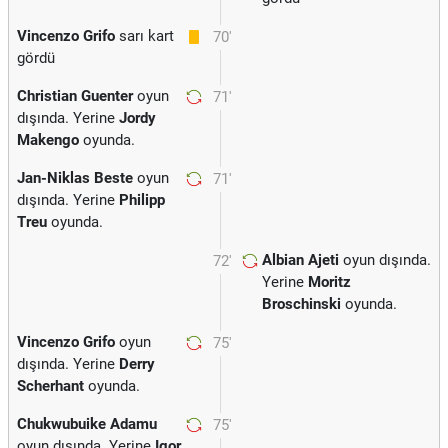
Vincenzo Grifo
sarı kart
70'
gördü
Christian Guenter
oyun
71'
dışında. Yerine
Jordy
Makengo
oyunda.
Jan-Niklas Beste
oyun
71'
dışında. Yerine
Philipp
Treu
oyunda.
Albian Ajeti
oyun dışında.
72'
Yerine
Moritz
Broschinski
oyunda.
Vincenzo Grifo
oyun
75'
dışında. Yerine
Derry
Scherhant
oyunda.
Chukwubuike Adamu
75'
oyun dışında. Yerine
Igor