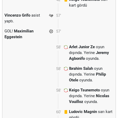
kart gördü
Vincenzo Grifo
asist
57'
yaptı.
GOL!
Maximilian
57'
Eggestein
Arlet Junior Ze
oyun
58'
dışında. Yerine
Jeremy
Agbonifo
oyunda.
Ibrahim Salah
oyun
58'
dışında. Yerine
Philip
Otele
oyunda.
Keigo Tsunemoto
oyun
58'
dışında. Yerine
Nicolas
Vouilloz
oyunda.
Ludovic Magnin
sarı kart
60'
gördü