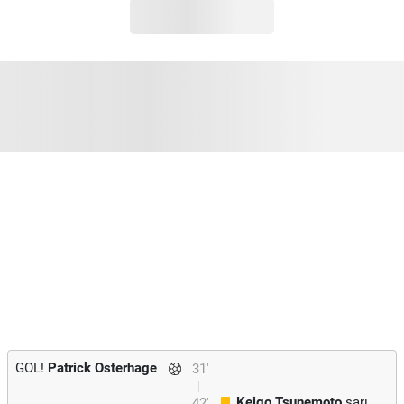
GOL!
Patrick Osterhage
31'
Keigo Tsunemoto
sarı
42'