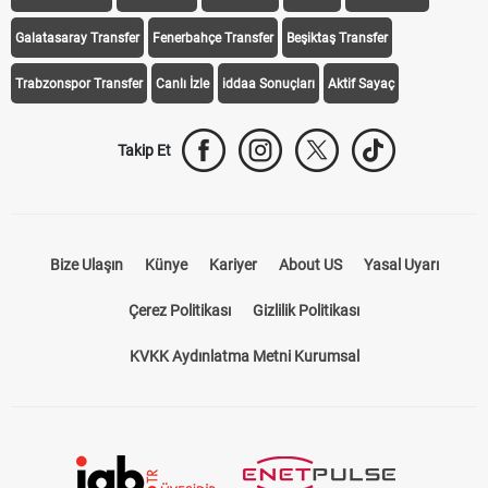
iddaa Programı
Galatasaray
Fenerbahçe
Beşiktaş
Trabzonspor
Galatasaray Transfer
Fenerbahçe Transfer
Beşiktaş Transfer
Trabzonspor Transfer
Canlı İzle
iddaa Sonuçları
Aktif Sayaç
Takip Et
Bize Ulaşın
Künye
Kariyer
About US
Yasal Uyarı
Çerez Politikası
Gizlilik Politikası
KVKK Aydınlatma Metni Kurumsal