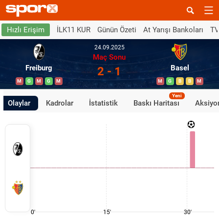
İLK11 KUR
Günün Özeti
At Yarışı Bankoları
TV
Hızlı Erişim
24.09.2025
Maç Sonu
Freiburg
Basel
2 - 1
M
G
M
G
M
M
G
B
B
M
Yeni
Olaylar
Kadrolar
İstatistik
Baskı Haritası
Aksiyon
0'
15'
30'