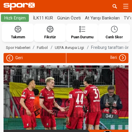
İLK11 KUR
Günün Özeti
At Yarışı Bankoları
TV'
Hızlı Erişim
Takımım
Fikstür
Puan Durumu
Canlı Skor
Freiburg taraftarı ön
Spor Haberleri
Futbol
UEFA Avrupa Ligi
İleri
Geri