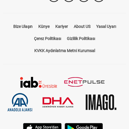
Takip Et
Bize Ulaşın
Künye
Kariyer
About US
Yasal Uyarı
Çerez Politikası
Gizlilik Politikası
KVKK Aydınlatma Metni Kurumsal