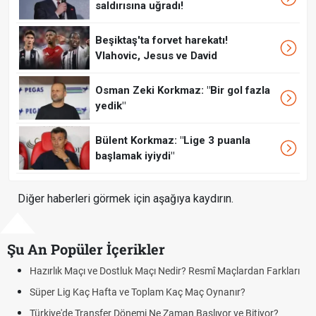
saldırısına uğradı!
Beşiktaş'ta forvet harekatı!
Vlahovic, Jesus ve David
Osman Zeki Korkmaz: "Bir gol fazla
yedik"
Bülent Korkmaz: "Lige 3 puanla
başlamak iyiydi"
Diğer haberleri görmek için aşağıya kaydırın.
Şu An Popüler İçerikler
zırlık Maçı ve Dostluk Maçı Nedir? Resmî Maçlardan Farkları
Puan
üper Lig Kaç Hafta ve Toplam Kaç Maç Oynanır?
Skor
rkiye'de Transfer Dönemi Ne Zaman Başlıyor ve Bitiyor?
Futbo