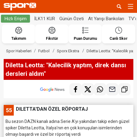
İLK11 KUR
Günün Özeti
At Yarışı Bankoları
TV'
Hızlı Erişim
Takımım
Fikstür
Puan Durumu
Canlı Skor
Spor Haberleri
Futbol
Sporx Ekstra
Diletta Leotta: "Kalecilik yap
Diletta Leotta: "Kalecilik yaptım, direk dansı
dersleri aldım"
DILETTA'DAN ÖZEL RÖPORTAJ
55
Bu sezon DAZN kanalı adına Serie A'yı yakından takip eden güzel
spiker Diletta Leotta, İtalya'nın en çok konuşulan isimlerinden
olmayı başardı ve özel bir röportaj verdi