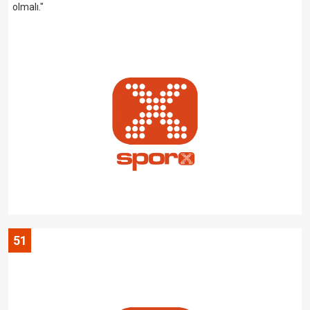
olmalı."
51