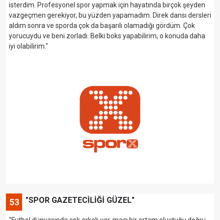
isterdim. Profesyonel spor yapmak için hayatında birçok şeyden
vazgeçmen gerekiyor, bu yüzden yapamadım. Direk dansı dersleri
aldım sonra ve sporda çok da başarılı olamadığı gördüm. Çok
yorucuydu ve beni zorladı. Belki boks yapabilirim, o konuda daha
iyi olabilirim."
"SPOR GAZETECİLİĞİ GÜZEL"
53
"Futbol dünyasında çok erkek var, maçı bir ortam oluştuğu doğru