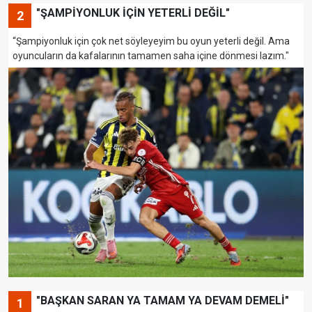
"ŞAMPİYONLUK İÇİN YETERLİ DEĞİL"
2
“Şampiyonluk için çok net söyleyeyim bu oyun yeterli değil. Ama
oyuncuların da kafalarının tamamen saha içine dönmesi lazım."
"BAŞKAN SARAN YA TAMAM YA DEVAM DEMELİ"
1