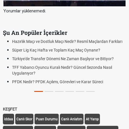
Yorumlar yüklenemedi.
Şu An Popüler İçerikler
 Maçlardan Farkları
Puan Durumunda AG, OM ve Diğer Kısaltmalar 
nanır?
Skor Ne Demek? Sporda Skor ve Sonuç Kavraml
or ve Bitiyor?
Futbol Nasıl Oynanır? Temel Futbol Kuralları
ezonda Nasıl
Deplasman Golü Kuralı Nedir? Hangi Organiza
Uygulanıyor?
r Süreci
DGS Sonuçları Ne Zaman Açıklanacak 2026? 
Tarihini Duyurdu
KEŞFET
iddaa
Canlı Skor
Puan Durumu
Canlı Anlatım
At Yarışı