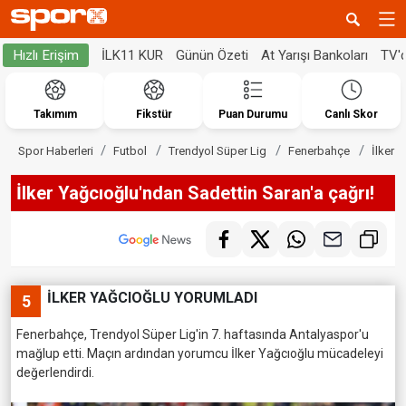
İLK11 KUR
Günün Özeti
At Yarışı Bankoları
TV'
Hızlı Erişim
Takımım
Fikstür
Puan Durumu
Canlı Skor
Spor Haberleri
Futbol
Trendyol Süper Lig
Fenerbahçe
İlker 
İlker Yağcıoğlu'ndan Sadettin Saran'a çağrı!
İLKER YAĞCIOĞLU YORUMLADI
5
Fenerbahçe, Trendyol Süper Lig'in 7. haftasında Antalyaspor'u
mağlup etti. Maçın ardından yorumcu İlker Yağcıoğlu mücadeleyi
değerlendirdi.