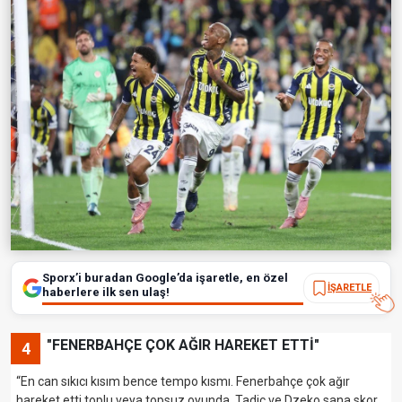
Sporx’i buradan Google’da işaretle, en özel
İŞARETLE
haberlere ilk sen ulaş!
"FENERBAHÇE ÇOK AĞIR HAREKET ETTİ"
4
“En can sıkıcı kısım bence tempo kısmı. Fenerbahçe çok ağır
hareket etti toplu veya topsuz oyunda. Tadic ve Dzeko sana skor