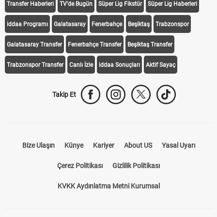
Transfer Haberleri
TV'de Bugün
Süper Lig Fikstür
Süper Lig Haberleri
iddaa Programı
Galatasaray
Fenerbahçe
Beşiktaş
Trabzonspor
Galatasaray Transfer
Fenerbahçe Transfer
Beşiktaş Transfer
Trabzonspor Transfer
Canlı İzle
iddaa Sonuçları
Aktif Sayaç
Takip Et
Bize Ulaşın
Künye
Kariyer
About US
Yasal Uyarı
Çerez Politikası
Gizlilik Politikası
KVKK Aydınlatma Metni Kurumsal