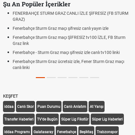
Şu An Popüler İçerikler
LI İZLE ŞİFRESİZ (FB STURM
Fındık Fiyatı Açıklandı mı? 2026 TMO
Oldu mu?
esiz canlı yayın izle
Altın Yükselecek mi, Yükselir mi? Alt
Beklentiler
İFRESİZ tv100 İZLE, FB Sturm
12. Yargı Paketi Resmî Gazete'de 
Dakika Gelişmeleri
resiz izle canlı tv100 linki
Fenerbahçe - Sturm Graz Maçı Ne
 izle, Fener Sturm Graz maçı
Rövanşı Saat Kaçta, Hangi Kanal
Trabzonspor Avrupa Maçı Ne Zama
Off Tarihi Belli Oldu
KEŞFET
iddaa
Canlı Skor
Puan Durumu
Canlı Anlatım
At Yarışı
Transfer Haberleri
TV'de Bugün
Süper Lig Fikstür
Süper Lig Haberleri