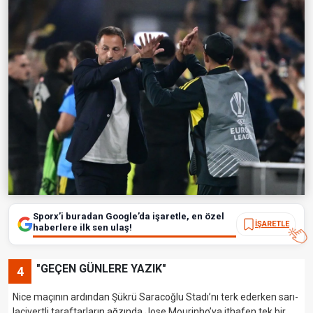
Sporx’i buradan Google’da işaretle, en özel
İŞARETLE
haberlere ilk sen ulaş!
"GEÇEN GÜNLERE YAZIK"
4
Nice maçının ardından Şükrü Saracoğlu Stadı’nı terk ederken sarı-
lacivertli taraftarların ağzında Jose Mourinho’ya ithafen tek bir