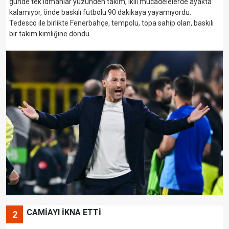
günde tek idmanlar yüzünden takım, ikili mücadelelerde ayakta
kalamıyor, önde baskılı futbolu 90 dakikaya yayamıyordu.
Tedesco ile birlikte Fenerbahçe, tempolu, topa sahip olan, baskılı
bir takım kimliğine döndü.
CAMİAYI İKNA ETTİ
2