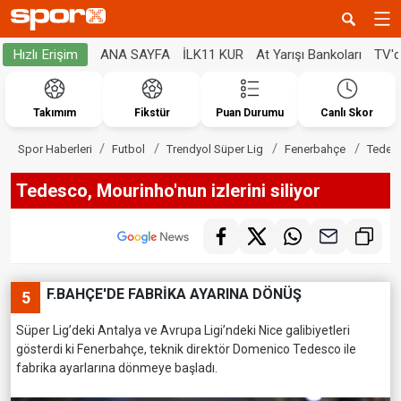
ANA SAYFA
İLK11 KUR
At Yarışı Bankoları
TV'
Hızlı Erişim
Takımım
Fikstür
Puan Durumu
Canlı Skor
Spor Haberleri
Futbol
Trendyol Süper Lig
Fenerbahçe
Tedesc
Tedesco, Mourinho'nun izlerini siliyor
F.BAHÇE'DE FABRİKA AYARINA DÖNÜŞ
5
Süper Lig’deki Antalya ve Avrupa Ligi’ndeki Nice galibiyetleri
gösterdi ki Fenerbahçe, teknik direktör Domenico Tedesco ile
fabrika ayarlarına dönmeye başladı.