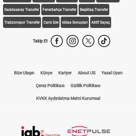
iddaa Programı
Galatasaray
Fenerbahçe
Beşiktaş
Trabzonspor
Galatasaray Transfer
Fenerbahçe Transfer
Beşiktaş Transfer
Trabzonspor Transfer
Canlı İzle
iddaa Sonuçları
Aktif Sayaç
Takip Et
Bize Ulaşın
Künye
Kariyer
About US
Yasal Uyarı
Çerez Politikası
Gizlilik Politikası
KVKK Aydınlatma Metni Kurumsal