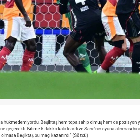
una hükmedemiyordu. Beşiktaş hem topa sahip olmuş hem de pozisyon ya
eçecekti. Bitime 5 dakika kala Icardi ve Sane’nin oyuna alınması biraz 
lme olmasa Beşiktaş bu maçı kazanırdı." (Sözcü)