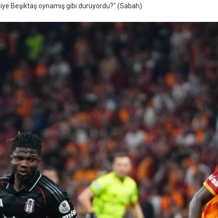
niye Beşiktaş oynamış gibi duruyordu?" (Sabah)