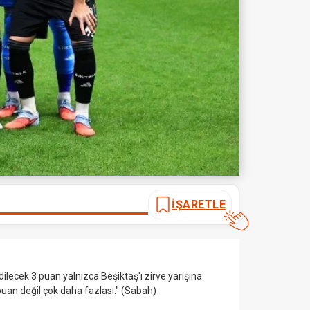
İŞARETLE
ilecek 3 puan yalnızca Beşiktaş'ı zirve yarışına
uan değil çok daha fazlası." (Sabah)