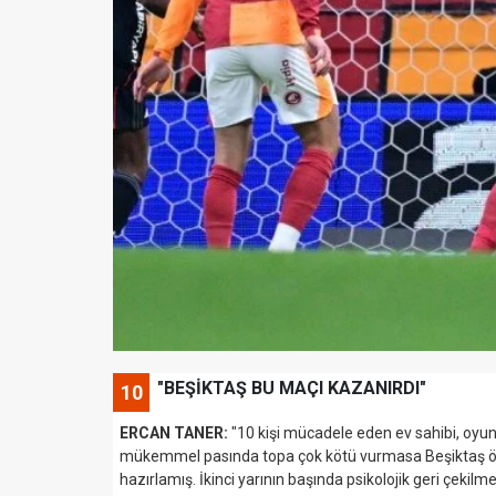
"BEŞİKTAŞ BU MAÇI KAZANIRDI"
10
ERCAN TANER:
"10 kişi mücadele eden ev sahibi, oy
mükemmel pasında topa çok kötü vurmasa Beşiktaş öne g
hazırlamış. İkinci yarının başında psikolojik geri çeki