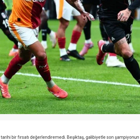
rihi bir fırsatı değerlendiremedi. Beşiktaş, galibiyetle son şampiyonun k