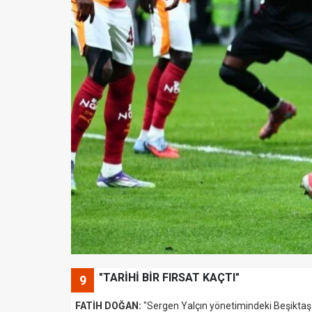
"TARİHİ BİR FIRSAT KAÇTI"
9
FATİH DOĞAN:
"Sergen Yalçın yönetimindeki Beşiktaş ta