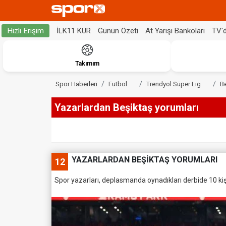
İLK11 KUR
Günün Özeti
At Yarışı Bankoları
TV'
Hızlı Erişim
Takımım
Spor Haberleri
Futbol
Trendyol Süper Lig
B
Yazarlardan Beşiktaş yorumları
YAZARLARDAN BEŞİKTAŞ YORUMLARI
12
Spor yazarları, deplasmanda oynadıkları derbide 10 kişi 