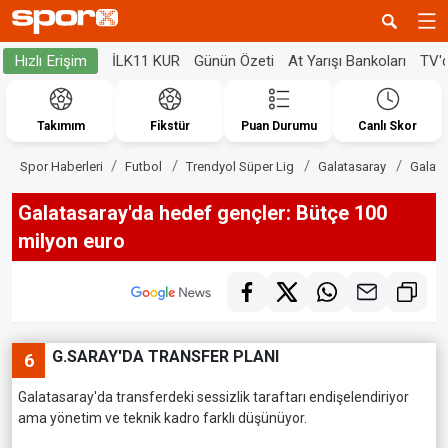
İLK11 KUR
Günün Özeti
At Yarışı Bankoları
TV'
Hızlı Erişim
Takımım
Fikstür
Puan Durumu
Canlı Skor
Spor Haberleri
Futbol
Trendyol Süper Lig
Galatasaray
Galata
Galatasaray'da hedef gençler: Bütçe 100
milyon euro
G.SARAY'DA TRANSFER PLANI
6
Galatasaray'da transferdeki sessizlik taraftarı endişelendiriyor
ama yönetim ve teknik kadro farklı düşünüyor.