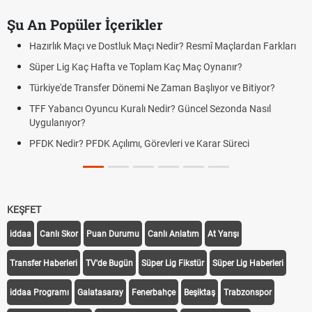
Şu An Popüler İçerikler
Resmî Maçlardan Farkları
Puan Durumunda AG, OM ve Diğer Kısalt
Maç Oynanır?
Skor Ne Demek? Sporda Skor ve Sonuç K
Başlıyor ve Bitiyor?
Futbol Nasıl Oynanır? Temel Futbol Kurall
ncel Sezonda Nasıl
Deplasman Golü Kuralı Nedir? Hangi Or
Uygulanıyor?
e Karar Süreci
DGS Sonuçları Ne Zaman Açıklanacak 
Tarihini Duyurdu
KEŞFET
iddaa
Canlı Skor
Puan Durumu
Canlı Anlatım
At Yarışı
Transfer Haberleri
TV'de Bugün
Süper Lig Fikstür
Süper Lig Haberleri
iddaa Programı
Galatasaray
Fenerbahçe
Beşiktaş
Trabzonspor