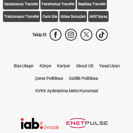
Galatasaray Transfer
Fenerbahçe Transfer
Beşiktaş Transfer
Trabzonspor Transfer
Canlı İzle
iddaa Sonuçları
Aktif Sayaç
Takip Et
Bize Ulaşın
Künye
Kariyer
About US
Yasal Uyarı
Çerez Politikası
Gizlilik Politikası
KVKK Aydınlatma Metni Kurumsal