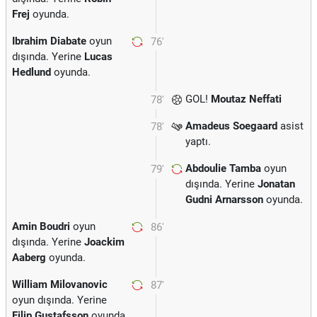
Frej
oyunda.
Ibrahim Diabate
oyun
76'
dışında. Yerine
Lucas
Hedlund
oyunda.
GOL!
Moutaz Neffati
78'
Amadeus Soegaard
asist
78'
yaptı.
Abdoulie Tamba
oyun
79'
dışında. Yerine
Jonatan
Gudni Arnarsson
oyunda.
Amin Boudri
oyun
86'
dışında. Yerine
Joackim
Aaberg
oyunda.
William Milovanovic
87'
oyun dışında. Yerine
Filip Gustafsson
oyunda.