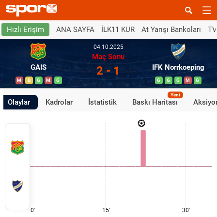
ANA SAYFA
İLK11 KUR
At Yarışı Bankoları
TV
Hızlı Erişim
04.10.2025
Maç Sonu
GAIS
IFK Norrkoeping
2 - 1
M
B
G
M
G
G
G
G
M
G
Yeni
Olaylar
Kadrolar
İstatistik
Baskı Haritası
Aksiyon
0'
15'
30'