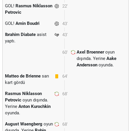
GOL!
Rasmus Niklasson
22'
Petrovic
GOL!
Amin Boudri
43'
Ibrahim Diabate
asist
43'
yaptı.
Axel Broenner
oyun
60'
dışında. Yerine
Aake
Andersson
oyunda.
Matteo de Brienne
sarı
64'
kart gördü
Rasmus Niklasson
68'
Petrovic
oyun dışında.
Yerine
Anton Kurochkin
oyunda.
August Waengberg
oyun
68'
dışında. Yerine
Robin