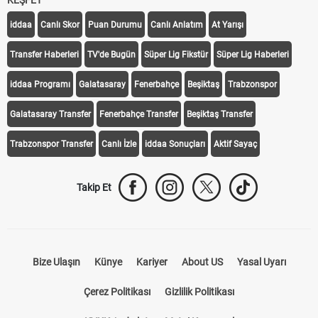
KEŞFET
iddaa
Canlı Skor
Puan Durumu
Canlı Anlatım
At Yarışı
Transfer Haberleri
TV'de Bugün
Süper Lig Fikstür
Süper Lig Haberleri
iddaa Programı
Galatasaray
Fenerbahçe
Beşiktaş
Trabzonspor
Galatasaray Transfer
Fenerbahçe Transfer
Beşiktaş Transfer
Trabzonspor Transfer
Canlı İzle
iddaa Sonuçları
Aktif Sayaç
Takip Et
Bize Ulaşın
Künye
Kariyer
About US
Yasal Uyarı
Çerez Politikası
Gizlilik Politikası